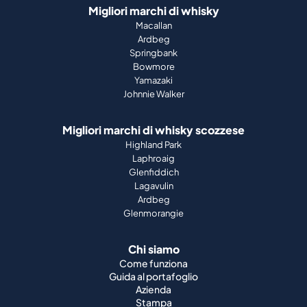
Migliori marchi di whisky
Macallan
Ardbeg
Springbank
Bowmore
Yamazaki
Johnnie Walker
Migliori marchi di whisky scozzese
Highland Park
Laphroaig
Glenfiddich
Lagavulin
Ardbeg
Glenmorangie
Chi siamo
Come funziona
Guida al portafoglio
Azienda
Stampa