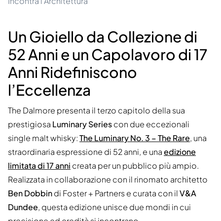
Incontra l'Architettura
Un Gioiello da Collezione di
52 Anni e un Capolavoro di 17
Anni Ridefiniscono
l’Eccellenza
The Dalmore presenta il terzo capitolo della sua
prestigiosa
Luminary Series
con due eccezionali
single malt whisky:
The Luminary No. 3 – The Rare
, una
straordinaria espressione di 52 anni, e una
edizione
limitata di 17 anni
creata per un pubblico più ampio.
Realizzata in collaborazione con il rinomato architetto
Ben Dobbin
di Foster + Partners e curata con il
V&A
Dundee
, questa edizione unisce due mondi in cui
precisione ed eredità si incontrano.