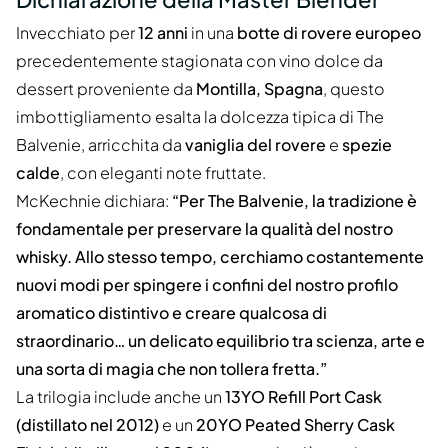
Invecchiato per
12 anni
in una
botte di rovere europeo
precedentemente stagionata con vino dolce da
dessert proveniente da
Montilla, Spagna
, questo
imbottigliamento esalta la dolcezza tipica di The
Balvenie, arricchita da
vaniglia del rovere
e
spezie
calde
, con eleganti note fruttate.
McKechnie dichiara:
“Per The Balvenie, la tradizione è
fondamentale per preservare la qualità del nostro
whisky. Allo stesso tempo, cerchiamo costantemente
nuovi modi per spingere i confini del nostro profilo
aromatico distintivo e creare qualcosa di
straordinario… un delicato equilibrio tra scienza, arte e
una sorta di magia che non tollera fretta.”
La trilogia include anche un
13YO Refill Port Cask
(distillato nel 2012)
e un
20YO Peated Sherry Cask