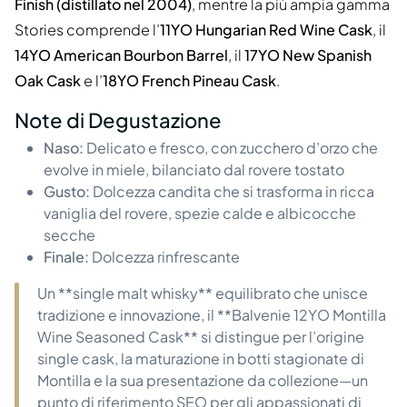
Finish (distillato nel 2004)
, mentre la più ampia gamma
Stories comprende l’
11YO Hungarian Red Wine Cask
, il
14YO American Bourbon Barrel
, il
17YO New Spanish
Oak Cask
e l’
18YO French Pineau Cask
.
Note di Degustazione
Naso:
Delicato e fresco, con zucchero d’orzo che
evolve in miele, bilanciato dal rovere tostato
Gusto:
Dolcezza candita che si trasforma in ricca
vaniglia del rovere, spezie calde e albicocche
secche
Finale:
Dolcezza rinfrescante
Un **single malt whisky** equilibrato che unisce
tradizione e innovazione, il **Balvenie 12YO Montilla
Wine Seasoned Cask** si distingue per l’origine
single cask, la maturazione in botti stagionate di
Montilla e la sua presentazione da collezione—un
punto di riferimento SEO per gli appassionati di