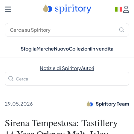
Sfoglia
Marche
Nuovo
Collezioni
In vendita
Notizie di Spiritory
Autori
29.05.2026
Spiritory Team
Sirena Tempestosa: Tastillery
14-Year Orkney Malt, Islay