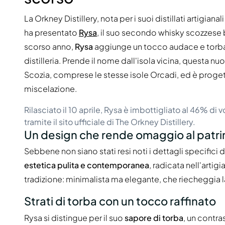
La Orkney Distillery, nota per i suoi distillati artigian
ha presentato
Rysa
, il suo secondo whisky scozzese
scorso anno,
Rysa
aggiunge un tocco audace e torbat
distilleria. Prende il nome dall'isola vicina, questa n
Scozia, comprese le stesse isole Orcadi, ed è proget
miscelazione.
Rilasciato il 10 aprile, Rysa è imbottigliato al 46% di 
tramite il sito ufficiale di The Orkney Distillery.
Un design che rende omaggio al patri
Sebbene non siano stati resi noti i dettagli specifici d
estetica pulita e contemporanea
, radicata nell'arti
tradizione: minimalista ma elegante, che riecheggia la 
Strati di torba con un tocco raffinato
Rysa si distingue per il suo
sapore di torba
, un contra