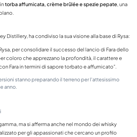
 in
torba affumicata, crème brûlée e spezie pepate
, una
solano.
istillery, ha condiviso la sua visione alla base di Rysa:
 Rysa, per consolidare il successo del lancio di Fara dello
r coloro che apprezzano la profondità, il carattere e
o con Fara in termini di sapore torbato e affumicato”.
sioni stanno preparando il terreno per l'attesissimo
he anno.
i
sua gamma, ma si afferma anche nel mondo dei whisky
alizzato per gli appassionati che cercano un profilo