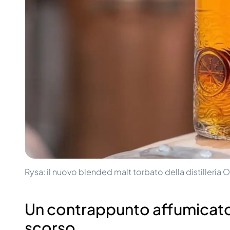
100-200€
Clase Azul
200-500€
Diplomatico
Prossime Uscite
Don Julio
Gin Mare
Collezioni
Mangabeiras
Preferiti dai Clienti
Hennessy
Raro e da Collezione
Martell
Edizioni Limitate
Monkey 47
Distilleria Chiusa
Remy Martin
Whisky Affumicato
Ron Zacapa
Whisky Dolce
Rysa: il nuovo blended malt torbato della distilleria 
Un contrappunto affumicato 
scorso