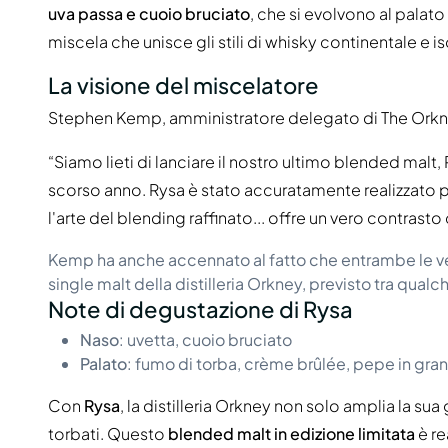
uva passa e cuoio bruciato
, che si evolvono al palato
miscela che unisce gli stili di whisky continentale e i
La visione del miscelatore
Stephen Kemp, amministratore delegato di The Orkney D
“Siamo lieti di lanciare il nostro ultimo blended malt,
scorso anno. Rysa è stato accuratamente realizzato pe
l'arte del blending raffinato... offre un vero contrast
Kemp ha anche accennato al fatto che entrambe le ver
single malt della distilleria Orkney, previsto tra qualc
Note di degustazione di Rysa
Naso
: uvetta, cuoio bruciato
Palato
: fumo di torba, crème brûlée, pepe in gran
Con
Rysa
, la distilleria Orkney non solo amplia la 
torbati. Questo
blended malt in edizione limitata
è re