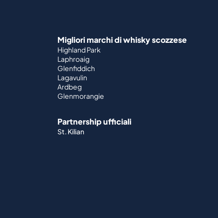
Migliori marchi di whisky scozzese
Highland Park
Laphroaig
Glenfiddich
Lagavulin
Ardbeg
Glenmorangie
Partnership ufficiali
St. Kilian