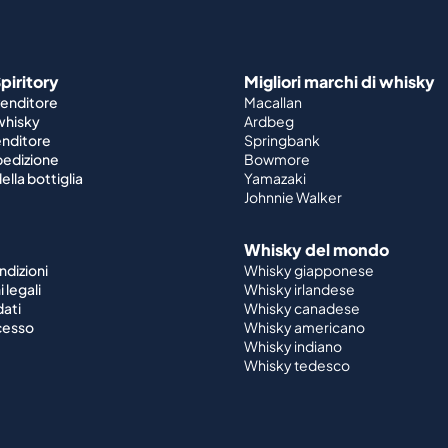
piritory
Migliori marchi di whisky
venditore
Macallan
 whisky
Ardbeg
enditore
Springbank
spedizione
Bowmore
ella bottiglia
Yamazaki
Johnnie Walker
Whisky del mondo
ndizioni
Whisky giapponese
 legali
Whisky irlandese
dati
Whisky canadese
ecesso
Whisky americano
Whisky indiano
Whisky tedesco