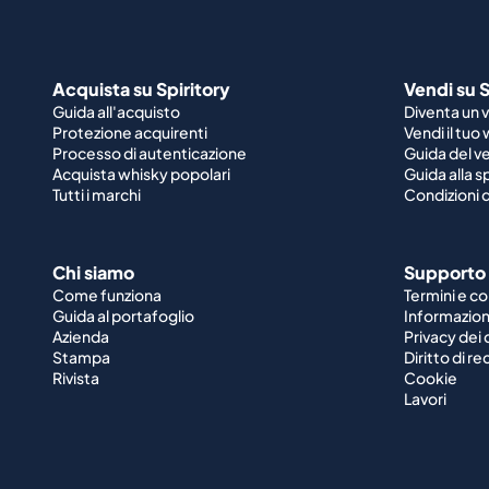
Acquista su Spiritory
Vendi su S
Guida all'acquisto
Diventa un 
Protezione acquirenti
Vendi il tuo
Processo di autenticazione
Guida del v
Acquista whisky popolari
Guida alla 
Tutti i marchi
Condizioni d
Chi siamo
Supporto
Come funziona
Termini e co
Guida al portafoglio
Informazioni
Azienda
Privacy dei 
Stampa
Diritto di r
Rivista
Cookie
Lavori