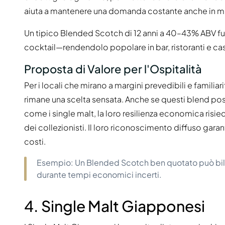
aiuta a mantenere una domanda costante anche in mezz
Un tipico Blended Scotch di 12 anni a 40–43% ABV f
cocktail—rendendolo popolare in bar, ristoranti e cas
Proposta di Valore per l'Ospitalità
Per i locali che mirano a margini prevedibili e familia
rimane una scelta sensata. Anche se questi blend po
come i single malt, la loro resilienza economica risie
dei collezionisti. Il loro riconoscimento diffuso gar
costi.
Esempio: Un Blended Scotch ben quotato può bila
durante tempi economici incerti.
4. Single Malt Giapponesi