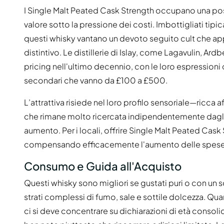
I Single Malt Peated Cask Strength occupano una posi
valore sotto la pressione dei costi. Imbottigliati tipi
questi whisky vantano un devoto seguito cult che app
distintivo. Le distillerie di Islay, come Lagavulin, A
pricing nell'ultimo decennio, con le loro espressi
secondari che vanno da £100 a £500.
L’attrattiva risiede nel loro profilo sensoriale—ricca
che rimane molto ricercata indipendentemente dagli 
aumento. Per i locali, offrire Single Malt Peated Cask
compensando efficacemente l'aumento delle spese
Consumo e Guida all'Acquisto
Questi whisky sono migliori se gustati puri o con un 
strati complessi di fumo, sale e sottile dolcezza. Qu
ci si deve concentrare su dichiarazioni di età consolid