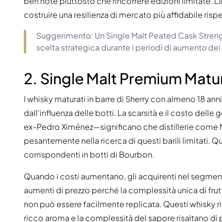
ben note piuttosto che rincorrere edizioni limitate. L
costruire una resilienza di mercato più affidabile rispe
Suggerimento: Un Single Malt Peated Cask Streng
scelta strategica durante i periodi di aumento dei 
2. Single Malt Premium Matur
I whisky maturati in barre di Sherry con almeno 18 an
dall'influenza delle botti. La scarsità e il costo del
ex-Pedro Ximénez—significano che distillerie come 
pesantemente nella ricerca di questi barili limitati. 
corrispondenti in botti di Bourbon.
Quando i costi aumentano, gli acquirenti nel segme
aumenti di prezzo perché la complessità unica di frutt
non può essere facilmente replicata. Questi whisky 
ricco aroma e la complessità del sapore risaltano di p