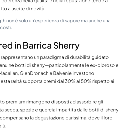
a coerenza nella qualità e nella reputazione tende a
tto a uscite di novità.
th non è solo un’esperienza di sapore ma anche una
costi.
ed in Barrica Sherry
ni rappresentano un paradigma di durabilità guidato
le genuine botti di sherry—particolarmente le ex-oloroso e
Macallan, GlenDronach e Balvenie investono
Questa rarità supporta premi dal 30% al 50% rispetto ai
nto premium rimangono disposti ad assorbire gli
a secca, spezie e quercia impartita dalle botti di sherry
ricompensano la degustazione purissima, dove il loro
iù.