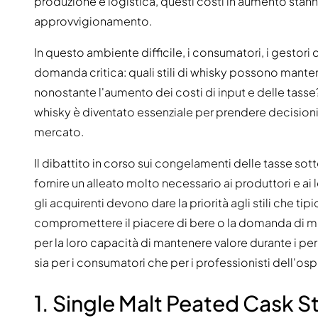
produzione e logistica, questi costi in aumento stann
approvvigionamento.
In questo ambiente difficile, i consumatori, i gestori di
domanda critica: quali stili di whisky possono mantener
nonostante l'aumento dei costi di input e delle tasse
whisky è diventato essenziale per prendere decisioni d
mercato.
Il dibattito in corso sui congelamenti delle tasse 
fornire un alleato molto necessario ai produttori e ai 
gli acquirenti devono dare la priorità agli stili che 
compromettere il piacere di bere o la domanda di merc
per la loro capacità di mantenere valore durante i pe
sia per i consumatori che per i professionisti dell'ospi
1. Single Malt Peated Cask S