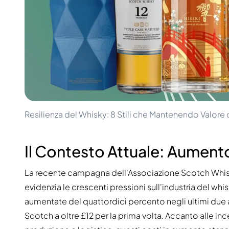
100-200€
Clase Azul
200-500€
Diplomatico
Prossime Uscite
Don Julio
Gin Mare
Collezioni
Mangabeiras
Preferiti dai Clienti
Hennessy
Raro e da Collezione
Martell
Edizioni Limitate
Monkey 47
Distilleria Chiusa
Remy Martin
Whisky Affumicato
Ron Zacapa
Resilienza del Whisky: 8 Stili che Mantenendo Valore
Whisky Dolce
Il Contesto Attuale: Aumento
La recente campagna dell'Associazione Scotch Whis
evidenzia le crescenti pressioni sull'industria del whi
aumentate del quattordici percento negli ultimi due a
Scotch a oltre £12 per la prima volta. Accanto alle in