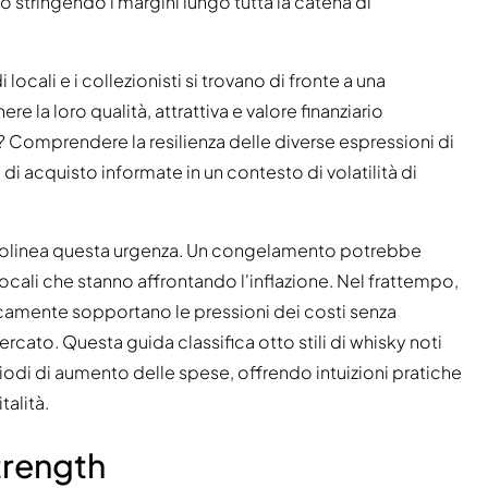
o stringendo i margini lungo tutta la catena di
 locali e i collezionisti si trovano di fronte a una
e la loro qualità, attrattiva e valore finanziario
? Comprendere la resilienza delle diverse espressioni di
i acquisto informate in un contesto di volatilità di
sottolinea questa urgenza. Un congelamento potrebbe
locali che stanno affrontando l'inflazione. Nel frattempo,
tipicamente sopportano le pressioni dei costi senza
ato. Questa guida classifica otto stili di whisky noti
riodi di aumento delle spese, offrendo intuizioni pratiche
talità.
trength