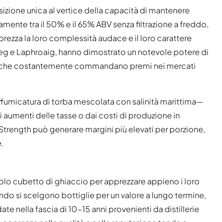
zione unica al vertice della capacità di mantenere
camente tra il 50% e il 65% ABV senza filtrazione a freddo,
rezza la loro complessità audace e il loro carattere
rdbeg e Laphroaig, hanno dimostrato un notevole potere di
oni che costantemente commandano premi nei mercati
 affumicatura di torba mescolata con salinità marittima—
aumenti delle tasse o dai costi di produzione in
 Strength può generare margini più elevati per porzione,
.
solo cubetto di ghiaccio per apprezzare appieno i loro
ando si scelgono bottiglie per un valore a lungo termine,
ate nella fascia di 10-15 anni provenienti da distillerie