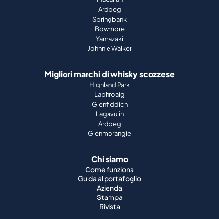
Ardbeg
Springbank
Bowmore
Yamazaki
Johnnie Walker
Migliori marchi di whisky scozzese
Highland Park
Laphroaig
Glenfiddich
Lagavulin
Ardbeg
Glenmorangie
Chi siamo
Come funziona
Guida al portafoglio
Azienda
Stampa
Rivista