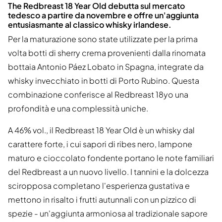
The Redbreast 18 Year Old debutta sul mercato
tedesco a partire da novembre e offre un'aggiunta
entusiasmante al classico whisky irlandese.
Per la maturazione sono state utilizzate per la prima
volta botti di sherry crema provenienti dalla rinomata
bottaia Antonio Páez Lobato in Spagna, integrate da
whisky invecchiato in botti di Porto Rubino. Questa
combinazione conferisce al Redbreast 18yo una
profondità e una complessità uniche.
A 46% vol., il Redbreast 18 Year Old è un whisky dal
carattere forte, i cui sapori di ribes nero, lampone
maturo e cioccolato fondente portano le note familiari
del Redbreast a un nuovo livello. I tannini e la dolcezza
sciropposa completano l'esperienza gustativa e
mettono in risalto i frutti autunnali con un pizzico di
spezie - un'aggiunta armoniosa al tradizionale sapore