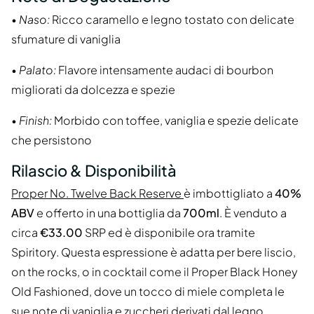
•
Naso:
Ricco caramello e legno tostato con delicate
sfumature di vaniglia
•
Palato:
Flavore intensamente audaci di bourbon
migliorati da dolcezza e spezie
•
Finish:
Morbido con toffee, vaniglia e spezie delicate
che persistono
Rilascio & Disponibilità
Proper No. Twelve Back Reserve
è imbottigliato a
40%
ABV
e offerto in una bottiglia da
700ml
. È venduto a
circa
€33.00
SRP ed è disponibile ora tramite
Spiritory. Questa espressione è adatta per bere liscio,
on the rocks, o in cocktail come il Proper Black Honey
Old Fashioned, dove un tocco di miele completa le
sue note di vaniglia e zuccheri derivati dal legno.