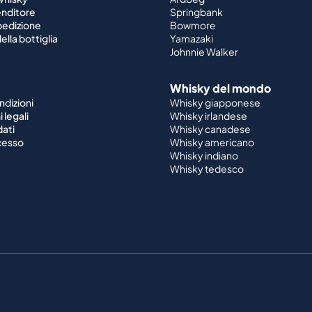
enditore
Springbank
spedizione
Bowmore
ella bottiglia
Yamazaki
Johnnie Walker
Whisky del mondo
ndizioni
Whisky giapponese
 legali
Whisky irlandese
dati
Whisky canadese
ecesso
Whisky americano
Whisky indiano
Whisky tedesco