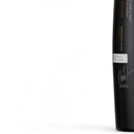
100-200€
Clase Azul
200-500€
Diplomatico
Prossime Uscite
Don Julio
Gin Mare
Collezioni
Mangabeiras
Preferiti dai Clienti
Hennessy
Raro e da Collezione
Martell
Edizioni Limitate
Monkey 47
Distilleria Chiusa
Remy Martin
Whisky Affumicato
Ron Zacapa
Whisky Dolce