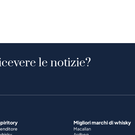
icevere le notizie?
piritory
Migliori marchi di whisky
venditore
Macallan
 whisky
Ardbeg