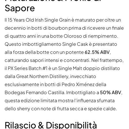
Sapore
Il 15 Years Old Irish Single Grain è maturato per oltre un
decennio in botti di bourbon prima di ricevere un finale
di quattro anni in una botte Oloroso di riempimento.
Questo imbottigliamento Single Cask è presentato
alla forza della botte con un potente
62.5% ABV
,
catturando sapori intensi e concentrati. Nel frattempo,
il PX Series Batch #1 è un Single Malt doppio distillato
dalla Great Northern Distillery, invecchiato
esclusivamente in botti di Pedro Ximénez della
Bodegas Fernando Castilla. Imbottigliato a
50% ABV
,
questa edizione limitata mostra l'influenza sfumata
dello sherry con note di frutta secca e spezie calde.
Rilascio & Disponibilità