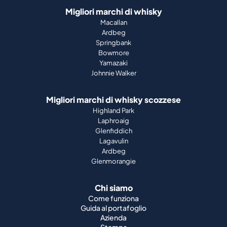
Migliori marchi di whisky
Macallan
Ardbeg
Springbank
Bowmore
Yamazaki
Johnnie Walker
Migliori marchi di whisky scozzese
Highland Park
Laphroaig
Glenfiddich
Lagavulin
Ardbeg
Glenmorangie
Chi siamo
Come funziona
Guida al portafoglio
Azienda
Stampa