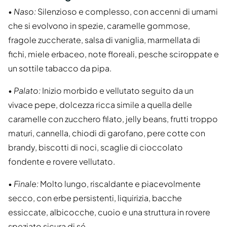
•
Naso:
Silenzioso e complesso, con accenni di umami
che si evolvono in spezie, caramelle gommose,
fragole zuccherate, salsa di vaniglia, marmellata di
fichi, miele erbaceo, note floreali, pesche sciroppate e
un sottile tabacco da pipa.
•
Palato:
Inizio morbido e vellutato seguito da un
vivace pepe, dolcezza ricca simile a quella delle
caramelle con zucchero filato, jelly beans, frutti troppo
maturi, cannella, chiodi di garofano, pere cotte con
brandy, biscotti di noci, scaglie di cioccolato
fondente e rovere vellutato.
•
Finale:
Molto lungo, riscaldante e piacevolmente
secco, con erbe persistenti, liquirizia, bacche
essiccate, albicocche, cuoio e una struttura in rovere
speziato sicura di sé.