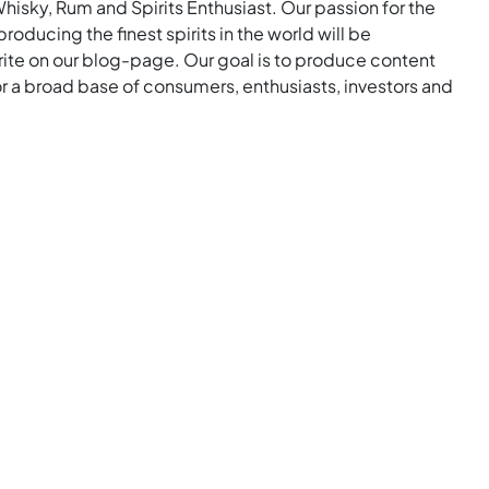
Whisky, Rum and Spirits Enthusiast. Our passion for the
roducing the finest spirits in the world will be
rite on our blog-page. Our goal is to produce content
for a broad base of consumers, enthusiasts, investors and