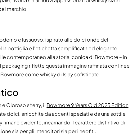
, rivolta sia ai nuovi appassionati di whisky sia ai
del marchio.
rno e lussuoso, ispirato alle dolci onde del
ella bottiglia e l’etichetta semplificata ed elegante
stile contemporaneo alla storia iconica di Bowmore – in
 Il packaging riflette questa immagine raffinata con linee
di Bowmore come whisky di Islay sofisticato.
atico
e Oloroso sherry, il
Bowmore 9 Years Old 2025 Edition
 dolci, arricchite da accenti speziati e da una sottile
 rimane evidente, incarnando il carattere distintivo di
ia per gli intenditori sia per i neofiti.