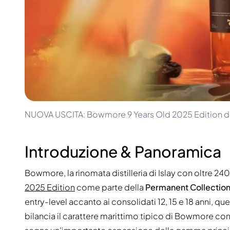
100-200€
Clase Azul
200-500€
Diplomatico
Prossime Uscite
Don Julio
Gin Mare
Collezioni
Mangabeiras
Preferiti dai Clienti
Hennessy
Raro e da Collezione
Martell
Edizioni Limitate
Monkey 47
Distilleria Chiusa
Remy Martin
Whisky Affumicato
Ron Zacapa
NUOVA USCITA: Bowmore 9 Years Old 2025 Edition d
Whisky Dolce
Introduzione & Panoramica
Bowmore, la rinomata distilleria di Islay con oltre 240 
2025 Edition
come parte della
Permanent Collection
entry-level accanto ai consolidati 12, 15 e 18 anni, qu
bilancia il carattere marittimo tipico di Bowmore con n