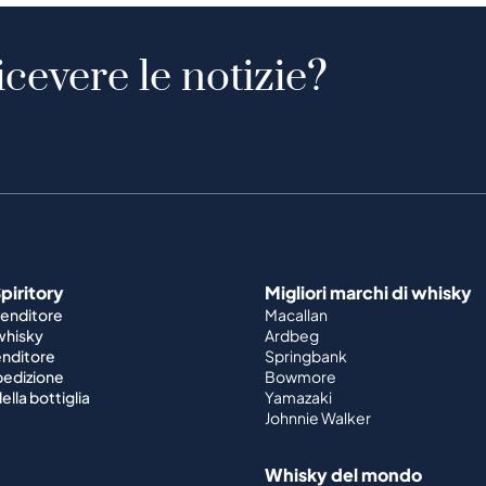
icevere le notizie?
piritory
Migliori marchi di whisky
venditore
Macallan
 whisky
Ardbeg
enditore
Springbank
spedizione
Bowmore
ella bottiglia
Yamazaki
Johnnie Walker
Whisky del mondo