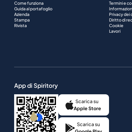
Come funziona
Termini e co
Guida al portafoglio
Informazioni
Azienda
Privacy dei 
Stampa
Diritto di r
Rivista
Cookie
Lavori
App di Spiritory
Scarica su
Apple Store
Scarica su
Google Play