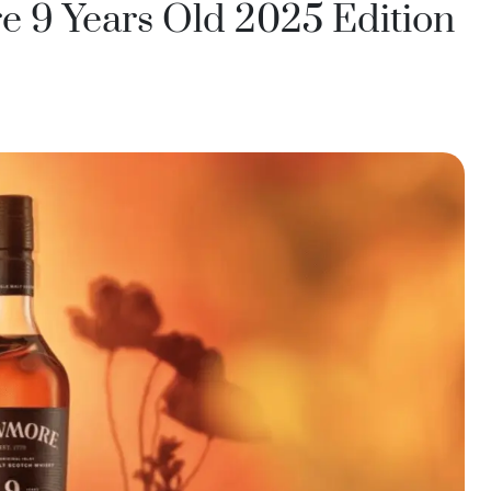
India
9 Years Old 2025 Edition
Taiwan
Cina
Corea
America e Caraibi
Stati Uniti
Canada
Messico
Giamaica
Guyana
Barbados