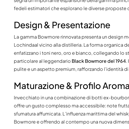
segna un’importante espansione della gamma principale
fedeli estimatori che esplorano le diverse proposte 
Design & Presentazione
La gamma Bowmore rinnovata presenta un design mode
Lochindaal vicino alla distilleria. La forma organica d
enfatizzano i toni nero, oro e bianco, collegando lo 
particolare al leggendario
Black Bowmore del 1964
.
pulite e un aspetto premium, rafforzando l’identità 
Maturazione & Profilo Arom
Invecchiato in una combinazione di botti ex-bourbon 
offre un gusto complesso ma accessibile: note fruttate
sfumatura affumicata. L’influenza marittima del whisky
Bowmore e offrendo al contempo una nuova dimensione s