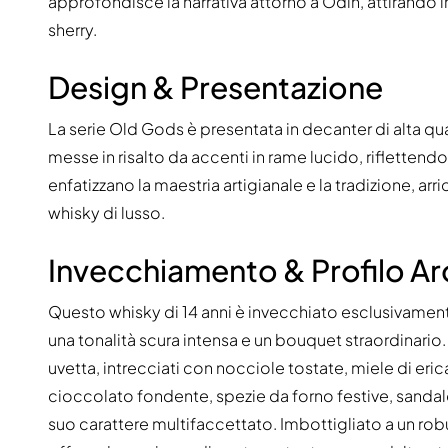
approfondisce la narrativa attorno a Odin, attirando in
sherry.
Design & Presentazione
La serie Old Gods è presentata in decanter di alta quali
messe in risalto da accenti in rame lucido, riflettendo
enfatizzano la maestria artigianale e la tradizione, a
whisky di lusso.
Invecchiamento & Profilo A
Questo whisky di 14 anni è invecchiato esclusivamen
una tonalità scura intensa e un bouquet straordinario
uvetta, intrecciati con nocciole tostate, miele di eri
cioccolato fondente, spezie da forno festive, sandalo
suo carattere multifaccettato. Imbottigliato a un robu