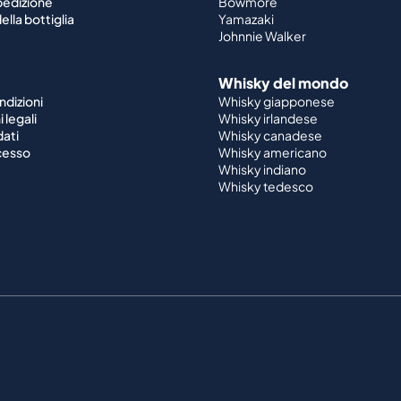
spedizione
Bowmore
ella bottiglia
Yamazaki
Johnnie Walker
Whisky del mondo
ndizioni
Whisky giapponese
 legali
Whisky irlandese
dati
Whisky canadese
ecesso
Whisky americano
Whisky indiano
Whisky tedesco