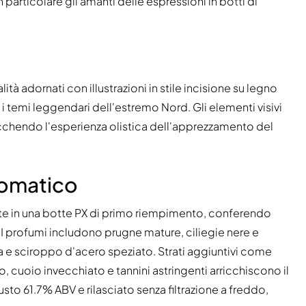
 particolare gli amanti delle espressioni in botti di
tà adornati con illustrazioni in stile incisione su legno
 i temi leggendari dell'estremo Nord. Gli elementi visivi
rricchendo l'esperienza olistica dell'apprezzamento del
romatico
te in una botte PX di primo riempimento, conferendo
. I profumi includono prugne mature, ciliegie nere e
ca e sciroppo d'acero speziato. Strati aggiuntivi come
, cuoio invecchiato e tannini astringenti arricchiscono il
sto 61.7% ABV e rilasciato senza filtrazione a freddo,