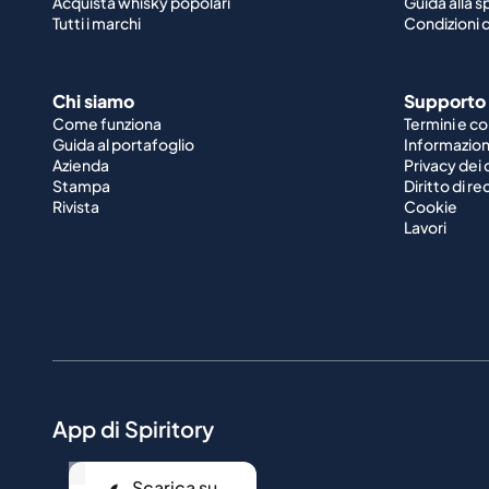
Acquista whisky popolari
Guida alla 
Tutti i marchi
Condizioni d
Chi siamo
Supporto
Come funziona
Termini e co
Guida al portafoglio
Informazioni
Azienda
Privacy dei 
Stampa
Diritto di r
Rivista
Cookie
Lavori
App di Spiritory
...
Scarica su