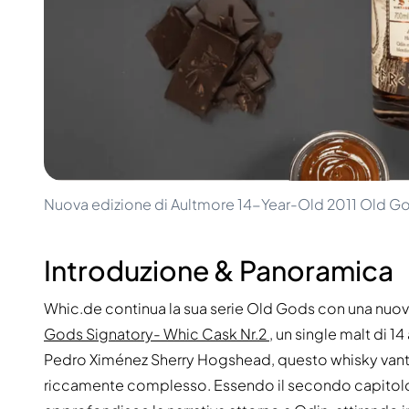
100-200€
Clase Azul
200-500€
Diplomatico
Prossime Uscite
Don Julio
Gin Mare
Collezioni
Mangabeiras
Preferiti dai Clienti
Hennessy
Raro e da Collezione
Martell
Edizioni Limitate
Monkey 47
Distilleria Chiusa
Remy Martin
Whisky Affumicato
Ron Zacapa
Nuova edizione di Aultmore 14-Year-Old 2011 Old G
Whisky Dolce
Introduzione & Panoramica
Whic.de continua la sua serie Old Gods con una nuova
Gods Signatory- Whic Cask Nr.2
, un single malt di 1
Pedro Ximénez Sherry Hogshead, questo whisky vanta
riccamente complesso. Essendo il secondo capitolo ne