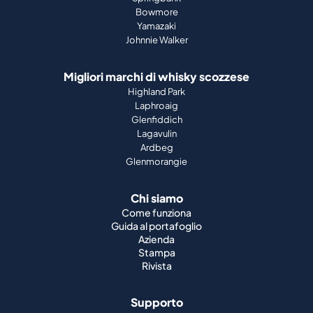
Bowmore
Yamazaki
Johnnie Walker
Migliori marchi di whisky scozzese
Highland Park
Laphroaig
Glenfiddich
Lagavulin
Ardbeg
Glenmorangie
Chi siamo
Come funziona
Guida al portafoglio
Azienda
Stampa
Rivista
Supporto