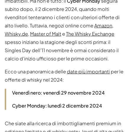
imbattibili. Ma non è tutto: il
Cyber Monday
seguirà
subito dopo, il 2 dicembre 2024, quando molti
rivenditori tenteranno i clienti con ulteriori offerte di
alto livello. Tuttavia, negozi online come
Amazon
,
Whisky.de
,
Master of Malt
e
The Whisky Exchange
spesso iniziano la stagione degli sconti prima: il
Singles Day dell'11 novembre è ormai considerato il
calcio d'inizio ufficioso per le prime occasioni.
Ecco una panoramica delle
date più importanti
per le
offerte di whisky nel 2024:
Venerdì nero: venerdì 29 novembre 2024
Cyber Monday: lunedì 2 dicembre 2024
Che siate alla ricerca di imbottigliamenti premium in
edizione limitata o di whisky entry-level di alta qualità,