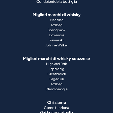
Condizioni della bottiglia
Migliori marchi di whisky
Macallan
Ardbeg
Springbank
Bowmore
Yamazaki
Johnnie Walker
Migliori marchi di whisky scozzese
Highland Park
Laphroaig
Glenfiddich
Lagavulin
Ardbeg
Glenmorangie
Chi siamo
Come funziona
Guida al portafoglio