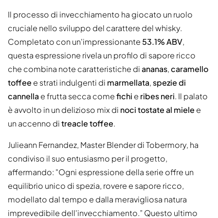
Il processo di invecchiamento ha giocato un ruolo
cruciale nello sviluppo del carattere del whisky.
Completato con un'impressionante
53.1% ABV
,
questa espressione rivela un profilo di sapore ricco
che combina note caratteristiche di
ananas
,
caramello
toffee
e strati indulgenti di
marmellata
,
spezie di
cannella
e frutta secca come
fichi
e
ribes neri
. Il palato
è avvolto in un delizioso mix di
noci tostate al miele
e
un accenno di
treacle toffee
.
Julieann Fernandez, Master Blender di Tobermory, ha
condiviso il suo entusiasmo per il progetto,
affermando: "Ogni espressione della serie offre un
equilibrio unico di spezia, rovere e sapore ricco,
modellato dal tempo e dalla meravigliosa natura
imprevedibile dell'invecchiamento.” Questo ultimo