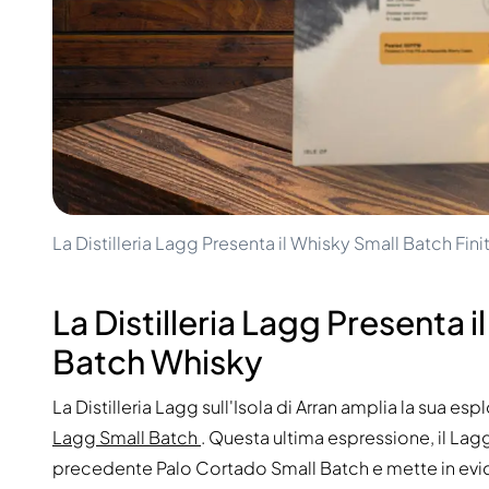
100-200€
Clase Azul
200-500€
Diplomatico
Prossime Uscite
Don Julio
Gin Mare
Collezioni
Mangabeiras
Preferiti dai Clienti
Hennessy
Raro e da Collezione
Martell
Edizioni Limitate
Monkey 47
Distilleria Chiusa
Remy Martin
Whisky Affumicato
Ron Zacapa
La Distilleria Lagg Presenta il Whisky Small Batch Fini
Whisky Dolce
La Distilleria Lagg Presenta i
Batch Whisky
La Distilleria Lagg sull'Isola di Arran amplia la sua esp
Lagg Small Batch
. Questa ultima espressione, il Lag
precedente Palo Cortado Small Batch e mette in evide