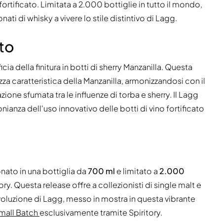
fortificato. Limitata a 2.000 bottiglie in tutto il mondo,
ati di whisky a vivere lo stile distintivo di Lagg.
sto
icia della finitura in botti di sherry Manzanilla. Questa
zza caratteristica della Manzanilla, armonizzandosi con il
zione sfumata tra le influenze di torba e sherry. Il Lagg
ianza dell'uso innovativo delle botti di vino fortificato
onato in una bottiglia da
700 ml
e limitato a
2.000
ory. Questa release offre a collezionisti di single malt e
 evoluzione di Lagg, messo in mostra in questa vibrante
mall Batch
esclusivamente tramite Spiritory.