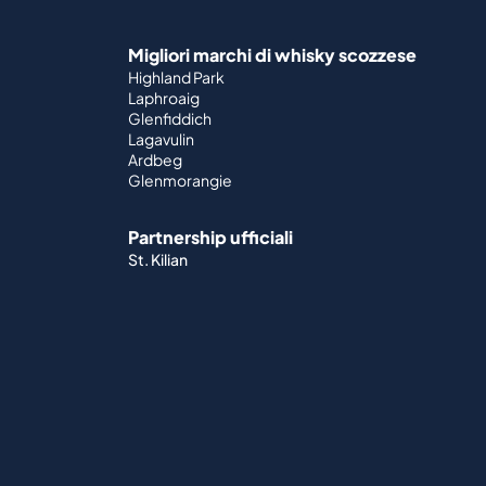
Migliori marchi di whisky scozzese
Highland Park
Laphroaig
Glenfiddich
Lagavulin
Ardbeg
Glenmorangie
Partnership ufficiali
St. Kilian