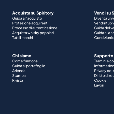
Acquista su Spiritory
Vendi su S
Guida all'acquisto
Diventa un 
Protezione acquirenti
Vendi il tuo
Processo di autenticazione
Guida del v
Acquista whisky popolari
Guida alla 
Tutti i marchi
Condizioni d
Chi siamo
Supporto
Come funziona
Termini e co
Guida al portafoglio
Informazioni
Azienda
Privacy dei 
Stampa
Diritto di r
Rivista
Cookie
Lavori