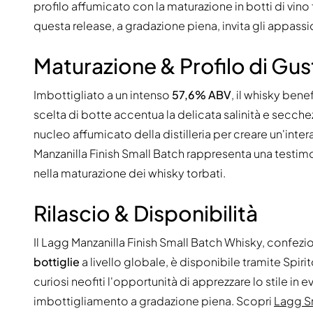
profilo affumicato con la maturazione in botti di vino 
questa release, a gradazione piena, invita gli appassion
Maturazione & Profilo di Gu
Imbottigliato a un intenso
57,6% ABV
, il whisky benef
scelta di botte accentua la delicata salinità e secche
nucleo affumicato della distilleria per creare un'intera
Manzanilla Finish Small Batch rappresenta una testimon
nella maturazione dei whisky torbati.
Rilascio & Disponibilità
Il Lagg Manzanilla Finish Small Batch Whisky, confezi
bottiglie
a livello globale, è disponibile tramite Spirit
curiosi neofiti l'opportunità di apprezzare lo stile in
imbottigliamento a gradazione piena. Scopri
Lagg S