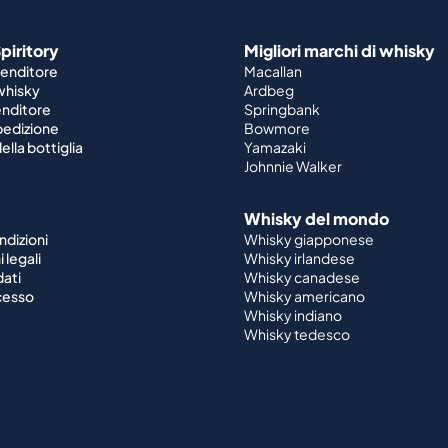
piritory
Migliori marchi di whisky
venditore
Macallan
 whisky
Ardbeg
enditore
Springbank
spedizione
Bowmore
ella bottiglia
Yamazaki
Johnnie Walker
Whisky del mondo
ndizioni
Whisky giapponese
 legali
Whisky irlandese
dati
Whisky canadese
ecesso
Whisky americano
Whisky indiano
Whisky tedesco