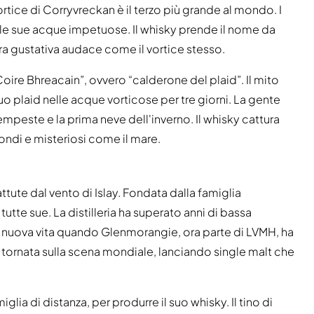
 vortice di Corryvreckan è il terzo più grande al mondo. I
le sue acque impetuose. Il whisky prende il nome da
 gustativa audace come il vortice stesso.
oire Bhreacain”, ovvero “calderone del plaid”. Il mito
uo plaid nelle acque vorticose per tre giorni. La gente
tempeste e la prima neve dell'inverno. Il whisky cattura
ondi e misteriosi come il mare.
ttute dal vento di Islay. Fondata dalla famiglia
tte sue. La distilleria ha superato anni di bassa
na nuova vita quando Glenmorangie, ora parte di LVMH, ha
è tornata sulla scena mondiale, lanciando single malt che
glia di distanza, per produrre il suo whisky. Il tino di