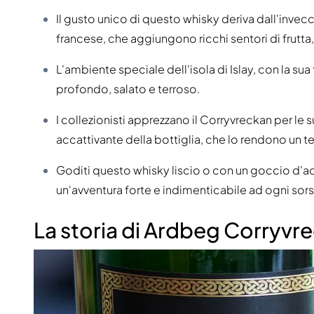
Il gusto unico di questo whisky deriva dall'invecc
francese, che aggiungono ricchi sentori di frutta
L'ambiente speciale dell'isola di Islay, con la sua
profondo, salato e terroso.
I collezionisti apprezzano il Corryvreckan per le 
accattivante della bottiglia, che lo rendono un t
Goditi questo whisky liscio o con un goccio d'ac
un'avventura forte e indimenticabile ad ogni sors
La storia di Ardbeg Corryvr