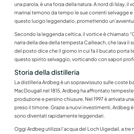
una parola, è una forza della natura. A nord di Islay, il
marinai temono da tempo le sue correnti selvagge e 
questo luogo leggendario, promettendo un'avventura
Secondo la leggenda celtica, il vortice è chiamato “C
narra della dea della tempesta Cailleach, che lava il s
del posto dice che il giorno in cui fa il bucato porta 
questo spirito selvaggio, vorticando con sapori prof
Storia della distilleria
La distilleria Ardbeg è un sopravvissuto sulle coste ba
MacDougall nel 1815, Ardbeg ha affrontato tempeste tu
produzione e persino chiusure. Nel 1997 è arrivata u
preso il timone. Grazie a nuovi investimenti, Ardbeg 
sono diventati rapidamente leggendari.
Oggi Ardbeg utilizza l'acqua del Loch Uigedail, a tre mi