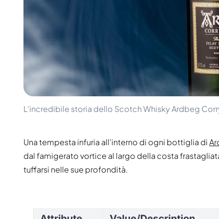
100-200€
Clase Azul
200-500€
Diplomatico
Prossime Uscite
Don Julio
Gin Mare
Collezioni
Mangabeiras
Preferiti dai Clienti
Hennessy
Raro e da Collezione
Martell
Edizioni Limitate
Monkey 47
Distilleria Chiusa
Remy Martin
Whisky Affumicato
Ron Zacapa
L'incredibile storia dello Scotch Whisky Ardbeg Cor
Whisky Dolce
Una tempesta infuria all'interno di ogni bottiglia di
Ar
dal famigerato vortice al largo della costa frastagliata
tuffarsi nelle sue profondità.