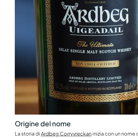
Origine del nome
La storia di
Ardbeg Corryvreckan
inizia con un nome 