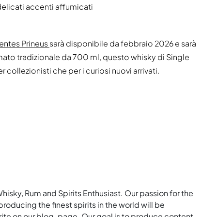
elicati accenti affumicati
rentes Prineus
sarà disponibile da febbraio 2026 e sarà
rmato tradizionale da 700 ml, questo whisky di Single
collezionisti che per i curiosi nuovi arrivati.
Whisky, Rum and Spirits Enthusiast. Our passion for the
roducing the finest spirits in the world will be
rite on our blog-page. Our goal is to produce content