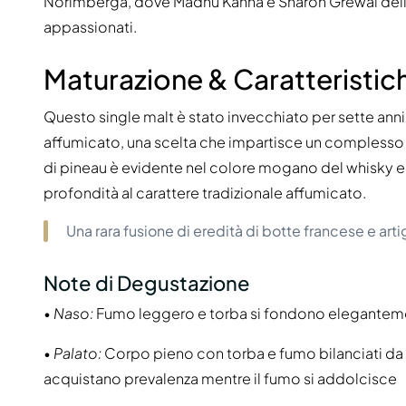
Norimberga, dove Madhu Kanna e Sharon Grewal della d
appassionati.
Maturazione & Caratteristic
Questo single malt è stato invecchiato per sette anni
affumicato, una scelta che impartisce un complesso int
di pineau è evidente nel colore mogano del whisky e 
profondità al carattere tradizionale affumicato.
Una rara fusione di eredità di botte francese e art
Note di Degustazione
•
Naso:
Fumo leggero e torba si fondono elegantemen
•
Palato:
Corpo pieno con torba e fumo bilanciati da frut
acquistano prevalenza mentre il fumo si addolcisce