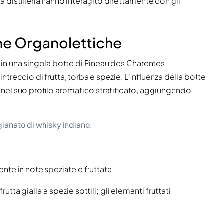
istilleria hanno interagito direttamente con gli
he Organolettiche
 in una singola botte di Pineau des Charentes
reccio di frutta, torba e spezie. L'influenza della botte
nel suo profilo aromatico stratificato, aggiungendo
igianato di whisky indiano.
te in note speziate e fruttate
ta gialla e spezie sottili; gli elementi fruttati