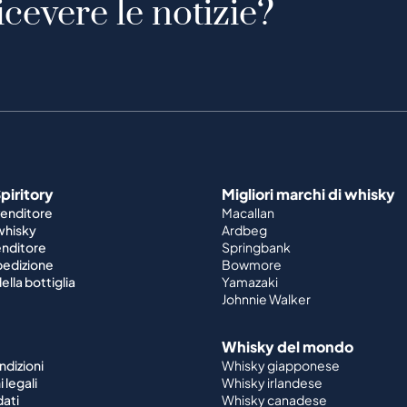
icevere le notizie?
piritory
Migliori marchi di whisky
venditore
Macallan
 whisky
Ardbeg
enditore
Springbank
spedizione
Bowmore
ella bottiglia
Yamazaki
Johnnie Walker
Whisky del mondo
ndizioni
Whisky giapponese
 legali
Whisky irlandese
dati
Whisky canadese