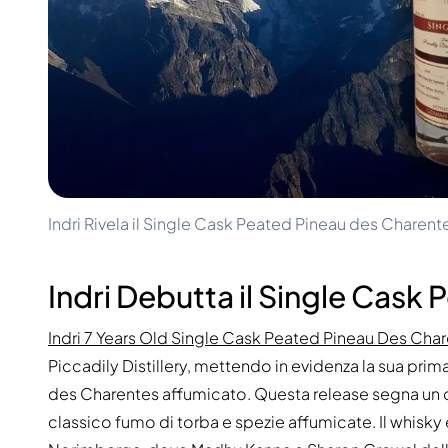
100-200€
Clase Azul
200-500€
Diplomatico
Prossime Uscite
Don Julio
Gin Mare
Collezioni
Mangabeiras
Preferiti dai Clienti
Hennessy
Raro e da Collezione
Martell
Edizioni Limitate
Monkey 47
Distilleria Chiusa
Remy Martin
Whisky Affumicato
Ron Zacapa
Indri Rivela il Single Cask Peated Pineau des Charente
Whisky Dolce
Indri Debutta il Single Cask
Indri 7 Years Old Single Cask Peated Pineau Des Cha
Piccadily Distillery, mettendo in evidenza la sua prim
des Charentes affumicato. Questa release segna un cap
classico fumo di torba e spezie affumicate. Il whisky è