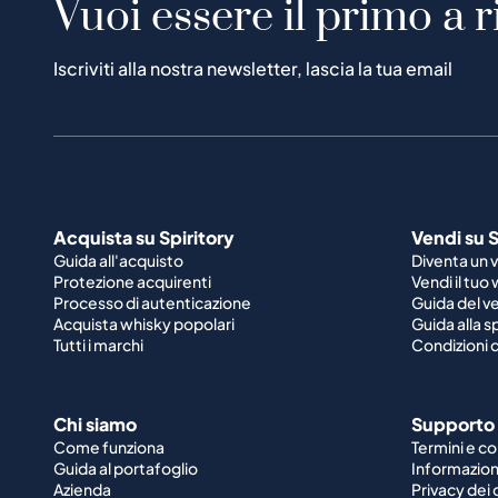
Vuoi essere il primo a r
Iscriviti alla nostra newsletter, lascia la tua email
Acquista su Spiritory
Vendi su S
Guida all'acquisto
Diventa un 
Protezione acquirenti
Vendi il tuo
Processo di autenticazione
Guida del v
Acquista whisky popolari
Guida alla 
Tutti i marchi
Condizioni d
Chi siamo
Supporto
Come funziona
Termini e co
Guida al portafoglio
Informazioni
Azienda
Privacy dei 