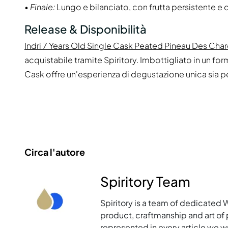
•
Finale:
Lungo e bilanciato, con frutta persistente e d
Release & Disponibilità
Indri 7 Years Old Single Cask Peated Pineau Des Cha
acquistabile tramite Spiritory. Imbottigliato in un fo
Cask offre un'esperienza di degustazione unica sia per 
Circa l'autore
Spiritory Team
Spiritory is a team of dedicated 
product, craftmanship and art of p
represented in every article we w