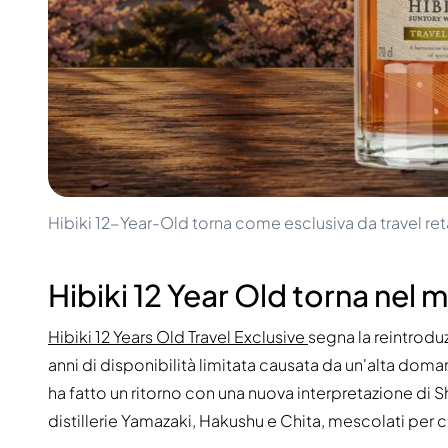
100-200€
Clase Azul
200-500€
Diplomatico
Prossime Uscite
Don Julio
Gin Mare
Collezioni
Mangabeiras
Preferiti dai Clienti
Hennessy
Raro e da Collezione
Martell
Edizioni Limitate
Monkey 47
Distilleria Chiusa
Remy Martin
Whisky Affumicato
Ron Zacapa
Hibiki 12-Year-Old torna come esclusiva da travel ret
Whisky Dolce
Hibiki 12 Year Old torna nel m
Hibiki 12 Years Old Travel Exclusive
segna la reintrod
anni di disponibilità limitata causata da un'alta doma
ha fatto un ritorno con una nuova interpretazione di S
distillerie Yamazaki, Hakushu e Chita, mescolati per c