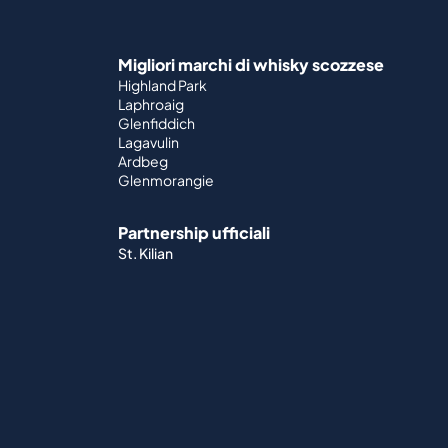
Migliori marchi di whisky scozzese
Highland Park
Laphroaig
Glenfiddich
Lagavulin
Ardbeg
Glenmorangie
Partnership ufficiali
St. Kilian