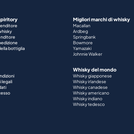
piritory
Migliori marchi di whisky
venditore
Macallan
 whisky
Ardbeg
enditore
Springbank
spedizione
Bowmore
ella bottiglia
Yamazaki
Johnnie Walker
Whisky del mondo
ndizioni
Whisky giapponese
 legali
Whisky irlandese
dati
Whisky canadese
ecesso
Whisky americano
Whisky indiano
Whisky tedesco