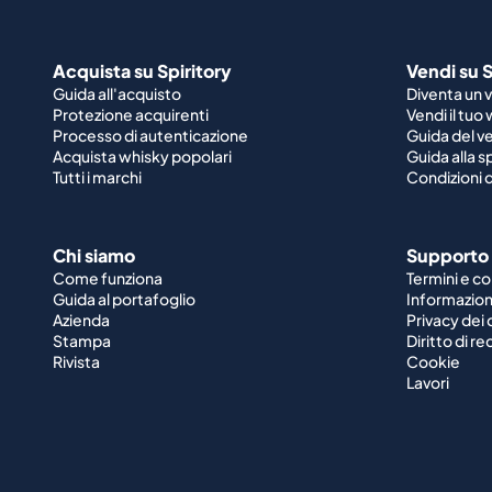
Acquista su Spiritory
Vendi su S
Guida all'acquisto
Diventa un 
Protezione acquirenti
Vendi il tuo
Processo di autenticazione
Guida del v
Acquista whisky popolari
Guida alla 
Tutti i marchi
Condizioni d
Chi siamo
Supporto
Come funziona
Termini e co
Guida al portafoglio
Informazioni
Azienda
Privacy dei 
Stampa
Diritto di r
Rivista
Cookie
Lavori