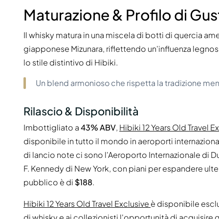
Maturazione & Profilo di Gu
Il whisky matura in una miscela di botti di quercia a
giapponese Mizunara, riflettendo un'influenza legno
lo stile distintivo di Hibiki.
Un blend armonioso che rispetta la tradizione men
Rilascio & Disponibilità
Imbottigliato a
43% ABV
,
Hibiki 12 Years Old Travel E
disponibile in tutto il mondo in aeroporti internazionali
di lancio note ci sono l'Aeroporto Internazionale di 
F. Kennedy di New York, con piani per espandere ulteri
pubblico è di
$188
.
Hibiki 12 Years Old Travel Exclusive
è disponibile escl
di whisky e ai collezionisti l'opportunità di acquisire