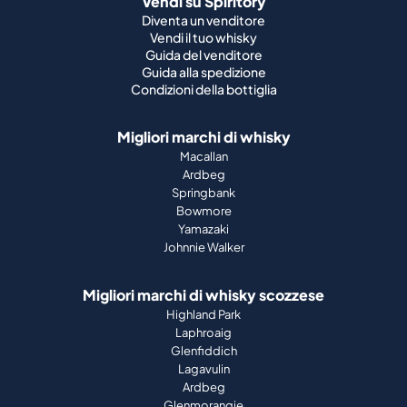
Vendi su Spiritory
Diventa un venditore
Vendi il tuo whisky
Guida del venditore
Guida alla spedizione
Condizioni della bottiglia
Migliori marchi di whisky
Macallan
Ardbeg
Springbank
Bowmore
Yamazaki
Johnnie Walker
Migliori marchi di whisky scozzese
Highland Park
Laphroaig
Glenfiddich
Lagavulin
Ardbeg
Glenmorangie