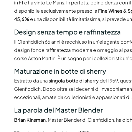
in F1 e ha vinto Le Mans. In perfetta coincidenza con il
disponibile esclusivamente presso la
Fine Wines & S
45,6%
e una disponibilità limitatissima, si prevede un
Design senza tempo e raffinatezza
Il Glenfiddich 65 anni è racchiuso in un'elegante co
design fonde raffinatezza moderna e omaggio al passat
corse Aston Martin. È un sogno per i collezionisti: un'
Maturazione in botte di sherry
Estratto da una
singola botte di sherry
del 1959, quest
Glenfiddich. Dopo oltre sei decenni di invecchiament
eccezionali, amate da collezionisti e appassionati di 
La parola del Master Blender
Brian Kinsman
, Master Blender di Glenfiddich, ha dich