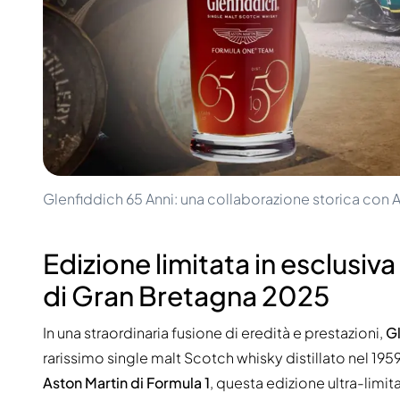
100-200€
Clase Azul
200-500€
Diplomatico
Prossime Uscite
Don Julio
Gin Mare
Collezioni
Mangabeiras
Preferiti dai Clienti
Hennessy
Raro e da Collezione
Martell
Edizioni Limitate
Monkey 47
Distilleria Chiusa
Remy Martin
Whisky Affumicato
Ron Zacapa
Glenfiddich 65 Anni: una collaborazione storica con A
Whisky Dolce
Edizione limitata in esclusiv
di Gran Bretagna 2025
In una straordinaria fusione di eredità e prestazioni,
G
rarissimo single malt Scotch whisky distillato nel 1959
Aston Martin di Formula 1
, questa edizione ultra-limit