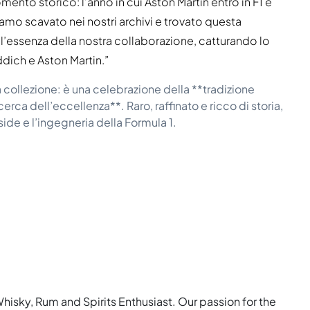
ento storico: l’anno in cui Aston Martin entrò in F1 e
iamo scavato nei nostri archivi e trovato questa
l’essenza della nostra collaborazione, catturando lo
ddich e Aston Martin.”
 collezione: è una celebrazione della **tradizione
erca dell’eccellenza**. Raro, raffinato e ricco di storia,
ide e l’ingegneria della Formula 1.
Whisky, Rum and Spirits Enthusiast. Our passion for the