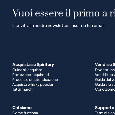
Vuoi essere il primo a r
Iscriviti alla nostra newsletter, lascia la tua email
Acquista su Spiritory
Vendi su S
Guida all'acquisto
Diventa un 
Protezione acquirenti
Vendi il tuo
Processo di autenticazione
Guida del v
Acquista whisky popolari
Guida alla 
Tutti i marchi
Condizioni d
Chi siamo
Supporto
Come funziona
Termini e co