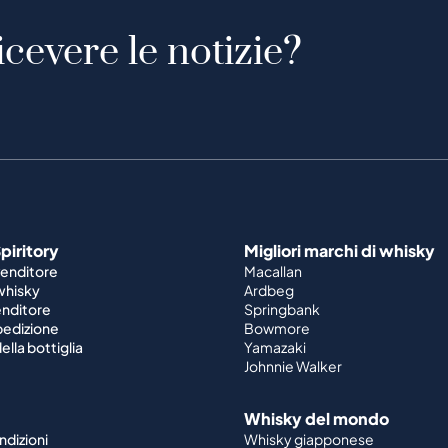
icevere le notizie?
piritory
Migliori marchi di whisky
venditore
Macallan
 whisky
Ardbeg
enditore
Springbank
spedizione
Bowmore
ella bottiglia
Yamazaki
Johnnie Walker
Whisky del mondo
ndizioni
Whisky giapponese