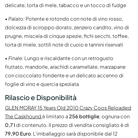
delicate, torta di mele, tabacco e un tocco di fudge
•
Palato:
Potente e rotondo con note di vino rosso,
dolcezza di sciroppo dorato, zenzero candito, vino di
prugne, miscela di cinque spezie, fichi secchi, toffee,
torta di miele, sottili note di cuoio e tannini riservati
•
Finale:
Lungo e riscaldante con un retrogusto
fruttato, mandorle, arachidi caramellate, marzapane
con cioccolato fondente e un delicato accenno di
foglie di vino e quercia speziata
Rilascio e Disponibilità
GLEN MORAY 15 Years Old 2010 Crazy Coos Reloaded
The Caskhound
è limitato a
256 bottiglie
, ognuna con
0,7 l
di contenuto. Il prezzo di vendita consigliato è di
79,90 Euro
. L'imballaggio sarà disponibile dal 12