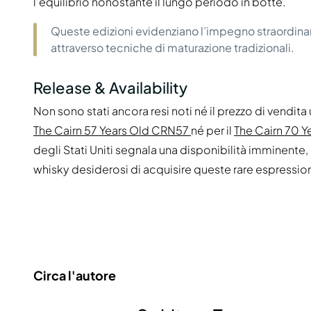
l’equilibrio nonostante il lungo periodo in botte.
Queste edizioni evidenziano l’impegno straordinari
attraverso tecniche di maturazione tradizionali.
Release & Availability
Non sono stati ancora resi noti né il prezzo di vendita uf
The Cairn 57 Years Old CRN57
né per il
The Cairn 70 
degli Stati Uniti segnala una disponibilità imminente,
whisky desiderosi di acquisire queste rare espression
Circa l'autore