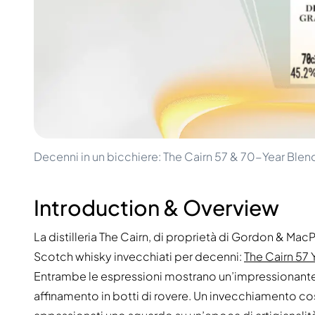
100-200€
Clase Azul
200-500€
Diplomatico
Prossime Uscite
Don Julio
Gin Mare
Collezioni
Mangabeiras
Preferiti dai Clienti
Hennessy
Raro e da Collezione
Martell
Edizioni Limitate
Monkey 47
Distilleria Chiusa
Remy Martin
Whisky Affumicato
Ron Zacapa
Decenni in un bicchiere: The Cairn 57 & 70-Year Blen
Whisky Dolce
Introduction & Overview
La distilleria The Cairn, di proprietà di Gordon & Mac
Scotch whisky invecchiati per decenni:
The Cairn 57
Entrambe le espressioni mostrano un’impressionante 
affinamento in botti di rovere. Un invecchiamento cos