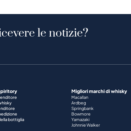
icevere le notizie?
piritory
Migliori marchi di whisky
venditore
Macallan
 whisky
Ardbeg
enditore
Springbank
spedizione
Bowmore
ella bottiglia
Yamazaki
Johnnie Walker