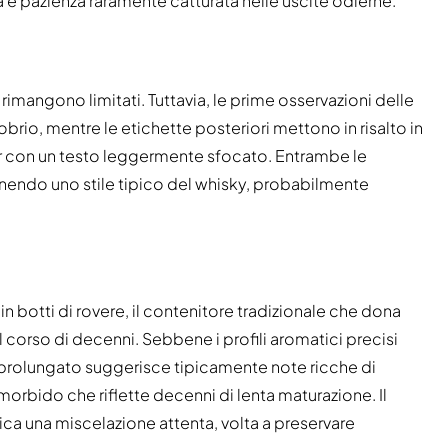
 e pazienza raramente catturata nelle uscite odierne.
 rimangono limitati. Tuttavia, le prime osservazioni delle
obrio, mentre le etichette posteriori mettono in risalto in
pur con un testo leggermente sfocato. Entrambe le
nendo uno stile tipico del whisky, probabilmente
n botti di rovere, il contenitore tradizionale che dona
l corso di decenni. Sebbene i profili aromatici precisi
ì prolungato suggerisce tipicamente note ricche di
morbido che riflette decenni di lenta maturazione. Il
ica una miscelazione attenta, volta a preservare