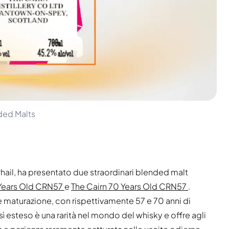
ded Malts
Phail, ha presentato due straordinari blended malt
 Years Old CRN57
e
The Cairn 70 Years Old CRN57
.
maturazione, con rispettivamente 57 e 70 anni di
ì esteso è una rarità nel mondo del whisky e offre agli