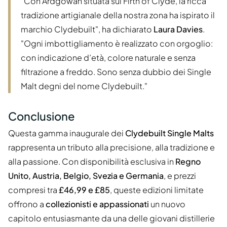
"Con Ardgowan situata sul Firth of Clyde, la ricca
tradizione artigianale della nostra zona ha ispirato il
marchio Clydebuilt", ha dichiarato
Laura Davies
.
"Ogni imbottigliamento è realizzato con orgoglio:
con indicazione d’età, colore naturale e senza
filtrazione a freddo. Sono senza dubbio dei Single
Malt degni del nome Clydebuilt."
Conclusione
Questa gamma inaugurale dei
Clydebuilt Single Malts
rappresenta un tributo alla precisione, alla tradizione e
alla passione. Con disponibilità esclusiva in
Regno
Unito, Austria, Belgio, Svezia e Germania
, e prezzi
compresi tra
£46,99 e £85
, queste edizioni limitate
offrono a
collezionisti e appassionati
un nuovo
capitolo entusiasmante da una delle giovani distillerie