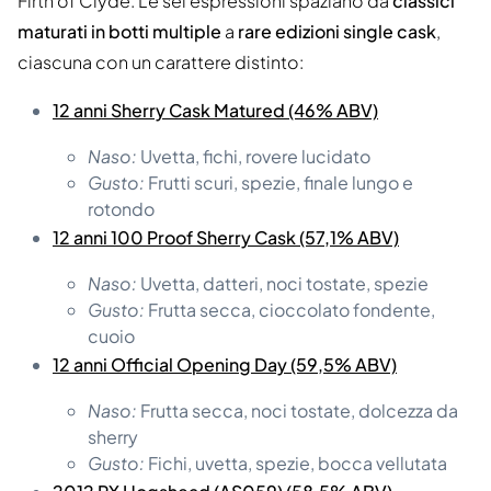
Firth of Clyde. Le sei espressioni spaziano da
classici
maturati in botti multiple
a
rare edizioni single cask
,
ciascuna con un carattere distinto:
12 anni Sherry Cask Matured (46% ABV)
Naso:
Uvetta, fichi, rovere lucidato
Gusto:
Frutti scuri, spezie, finale lungo e
rotondo
12 anni 100 Proof Sherry Cask (57,1% ABV)
Naso:
Uvetta, datteri, noci tostate, spezie
Gusto:
Frutta secca, cioccolato fondente,
cuoio
12 anni Official Opening Day (59,5% ABV)
Naso:
Frutta secca, noci tostate, dolcezza da
sherry
Gusto:
Fichi, uvetta, spezie, bocca vellutata