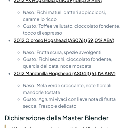
2012 PX Hogshead (AS059) (58,5% ABV)
Naso:
Fichi maturi, datteri appiccicosi,
caramello ricco
Gusto:
Toffee vellutato, cioccolato fondente,
tocco di espresso
2012 Oloroso Hogshead (AS076) (59,0% ABV)
Naso:
Frutta scura, spezie avvolgenti
Gusto:
Fichi secchi, cioccolato fondente,
quercia delicata, noce moscata
2012 Manzanilla Hogshead (AS041) (61,1% ABV)
Naso:
Mela verde croccante, note floreali,
mandorle tostate
Gusto:
Agrumi vivaci con lieve nota di frutta
secca. Fresco e delicato
Dichiarazione della Master Blender