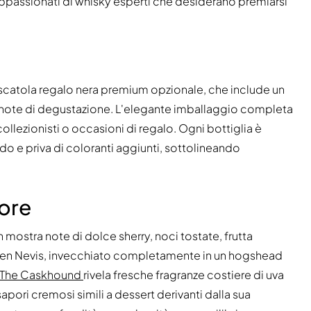
i appassionati di whisky esperti che desiderano premiarsi
scatola regalo nera premium opzionale, che include un
lle note di degustazione. L'elegante imballaggio completa
collezionisti o occasioni di regalo. Ogni bottiglia è
eddo e priva di coloranti aggiunti, sottolineando
pore
n mostra note di dolce sherry, noci tostate, frutta
di Ben Nevis, invecchiato completamente in un hogshead
5 The Caskhound
rivela fresche fragranze costiere di uva
apori cremosi simili a dessert derivanti dalla sua