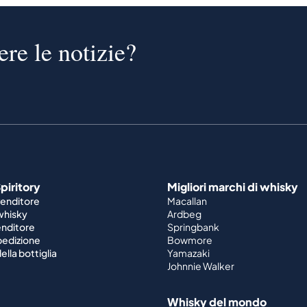
ere le notizie?
piritory
Migliori marchi di whisky
venditore
Macallan
 whisky
Ardbeg
enditore
Springbank
spedizione
Bowmore
ella bottiglia
Yamazaki
Johnnie Walker
Whisky del mondo