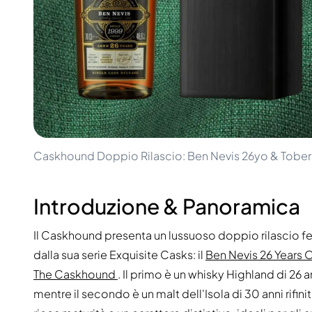
100-200€
Clase Azul
200-500€
Diplomatico
Prossime Uscite
Don Julio
Gin Mare
Collezioni
Mangabeiras
Preferiti dai Clienti
Hennessy
Raro e da Collezione
Martell
Edizioni Limitate
Monkey 47
Distilleria Chiusa
Remy Martin
Whisky Affumicato
Ron Zacapa
Caskhound Doppio Rilascio: Ben Nevis 26yo & Tob
Whisky Dolce
Introduzione & Panoramica
Il Caskhound presenta un lussuoso doppio rilascio f
dalla sua serie Exquisite Casks: il
Ben Nevis 26 Years
The Caskhound
. Il primo è un whisky Highland di 26 
mentre il secondo è un malt dell'Isola di 30 anni rif