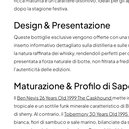
ricca maturità e un carattere distintivo, ideali per gl
dopo la stagione festiva.
Design & Presentazione
Queste bottiglie esclusive vengono offerte con una 
inserto informativo dettagliato sulla distilleria e su
la natura raffinata dei whisky, rendendoli perfetti per 
presentata a forza naturale di botte, non filtrata a fr
l'autenticità delle edizioni.
Maturazione & Profilo di Sa
Il
Ben Nevis 26 Years Old 1999 The Caskhound
mette i
tropicale e un sottile funk minerale caratteristico 
di sherry. Al contrario, il
Tobermory 30 Years Old 199
bianca, fiori di sambuco e sale marino, bilanciate da s