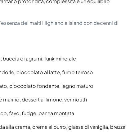
vantano profondità, complessità e un equilibrio
l'essenza dei malti Highland e Island con decenni di
, buccia di agrumi, funk minerale
ndorle, cioccolato al latte, fumo terroso
liato, cioccolato fondente, legno maturo
le marino, dessert al limone, vermouth
nco, favo, fudge, panna montata
a alla crema, crema al burro, glassa di vaniglia, brezza