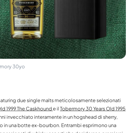
ermory 30yo
eaturing due single malts meticolosamente selezionati
 Old 1999 The Caskhound
e il
Tobermory 30 Years Old 1995
anni invecchiato interamente in un hogshead di sherry,
inito in una botte ex-bourbon. Entrambi esprimono una