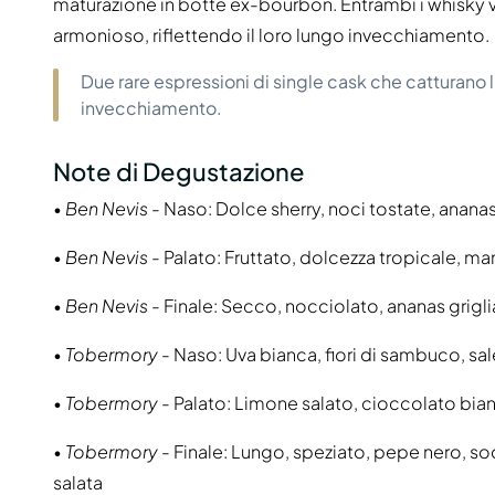
maturazione in botte ex-bourbon. Entrambi i whisky 
armonioso, riflettendo il loro lungo invecchiamento.
Due rare espressioni di single cask che catturano 
invecchiamento.
Note di Degustazione
•
Ben Nevis
- Naso: Dolce sherry, noci tostate, ananas
•
Ben Nevis
- Palato: Fruttato, dolcezza tropicale, ma
•
Ben Nevis
- Finale: Secco, nocciolato, ananas grig
•
Tobermory
- Naso: Uva bianca, fiori di sambuco, sa
•
Tobermory
- Palato: Limone salato, cioccolato bia
•
Tobermory
- Finale: Lungo, speziato, pepe nero, sod
salata