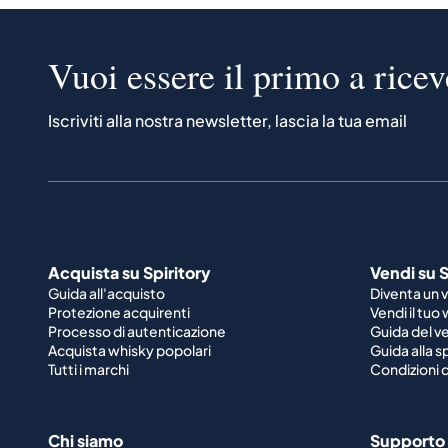
Vuoi essere il primo a ricev
Iscriviti alla nostra newsletter, lascia la tua email
Acquista su Spiritory
Vendi su S
Guida all'acquisto
Diventa un 
Protezione acquirenti
Vendi il tuo
Processo di autenticazione
Guida del v
Acquista whisky popolari
Guida alla 
Tutti i marchi
Condizioni d
Chi siamo
Supporto