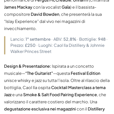
James Mackay
con la vocalist
Gaïa
) e il bassista-
compositore
David Bowden
, che presenterà la sua
“Islay Experience” dal vivo nei magazzini di
invecchiamento.
Lancio:
1° settembre
· ABV:
52,8%
· Bottiglie:
948
·
Prezzo:
£250
· Luoghi: Caol Ila Distillery & Johnnie
Walker Princes Street
Design & Presentazione:
Ispirata a un concetto
musicale—
“The Guitarist”
—questa
Festival Edition
unisce whisky e jazz su tutta l’isola. Oltre al rilascio della
bottiglia, Caol Ila ospita
Cocktail Masterclass a tema
Jazz
e una
Smoke & Salt Food Pairing Experience
, che
valorizzano il carattere costiero del marchio. Una
degustazione esclusiva nei magazzini
con il
Distillery