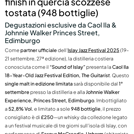
finish in quercia scozzese
tostata (948 bottiglie)
Degustazioni esclusive da Caol Ila &
Johnnie Walker Princes Street,
Edimburgo
Come
partner ufficiale
dell’
Islay Jazz Festival 2025
(19–
21 settembre, 27ª edizione), la distilleria costiera
conosciuta come il
“Sound of Islay”
presenta la
Caol Ila
18-Year-Old Jazz Festival Edition,
The Guitarist
. Questo
single malt in edizione limitata
sarà disponibile dal
1°
settembre
presso la distilleria e alla
Johnnie Walker
Experience, Princes Street, Edimburgo
. Imbottigliato
a
52,8% Vol.
e limitato a sole
948 bottiglie
, il prezzo
consigliato è di
£250
—un whisky da collezione legato
a un festival musicale di tre giorni sull’isola di Islay, con
performance di
Fergus McCreadie
,
Unharm
(chitarrista