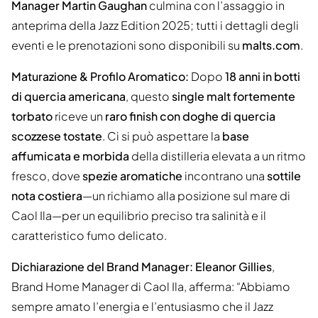
Manager Martin Gaughan
culmina con l’assaggio in
anteprima della Jazz Edition 2025; tutti i dettagli degli
eventi e le prenotazioni sono disponibili su
malts.com
.
Maturazione & Profilo Aromatico:
Dopo
18 anni in botti
di quercia americana
, questo
single malt fortemente
torbato
riceve un
raro finish con doghe di quercia
scozzese tostate
. Ci si può aspettare la
base
affumicata e morbida
della distilleria elevata a un ritmo
fresco, dove
spezie aromatiche
incontrano una
sottile
nota costiera
—un richiamo alla posizione sul mare di
Caol Ila—per un equilibrio preciso tra salinità e il
caratteristico fumo delicato.
Dichiarazione del Brand Manager:
Eleanor Gillies
,
Brand Home Manager di Caol Ila, afferma: “Abbiamo
sempre amato l’energia e l’entusiasmo che il Jazz