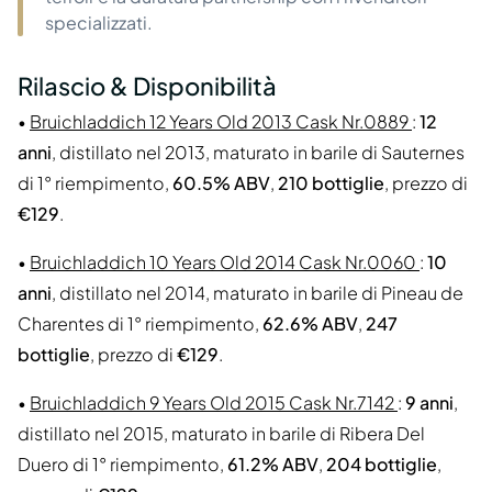
specializzati.
Rilascio & Disponibilità
•
Bruichladdich 12 Years Old 2013 Cask Nr.0889
:
12
anni
, distillato nel 2013, maturato in barile di Sauternes
di 1° riempimento,
60.5% ABV
,
210 bottiglie
, prezzo di
€129
.
•
Bruichladdich 10 Years Old 2014 Cask Nr.0060
:
10
anni
, distillato nel 2014, maturato in barile di Pineau de
Charentes di 1° riempimento,
62.6% ABV
,
247
bottiglie
, prezzo di
€129
.
•
Bruichladdich 9 Years Old 2015 Cask Nr.7142
:
9 anni
,
distillato nel 2015, maturato in barile di Ribera Del
Duero di 1° riempimento,
61.2% ABV
,
204 bottiglie
,