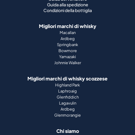
Guida alla spedizione
Condizioni della bottiglia
Migliori marchi di whisky
Macallan
Ardbeg
Springbank
Bowmore
Yamazaki
Johnnie Walker
Migliori marchi di whisky scozzese
Highland Park
Laphroaig
Glenfiddich
Lagavulin
Ardbeg
Glenmorangie
Chi siamo