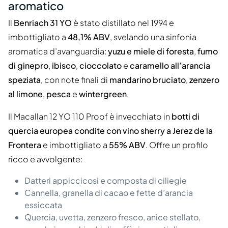
aromatico
Il
Benriach 31 YO
è stato distillato nel 1994 e
imbottigliato a
48,1% ABV
, svelando una sinfonia
aromatica d’avanguardia:
yuzu e miele di foresta
,
fumo
di ginepro
,
ibisco
,
cioccolato
e
caramello all’arancia
speziata
, con note finali di
mandarino bruciato
,
zenzero
al limone
,
pesca
e
wintergreen
.
Il Macallan 12 YO 110 Proof è invecchiato in
botti di
quercia europea condite con vino sherry a Jerez de la
Frontera
e imbottigliato a
55% ABV
. Offre un profilo
ricco e avvolgente:
Datteri appiccicosi e composta di ciliegie
Cannella, granella di cacao e fette d’arancia
essiccata
Quercia, uvetta, zenzero fresco, anice stellato,