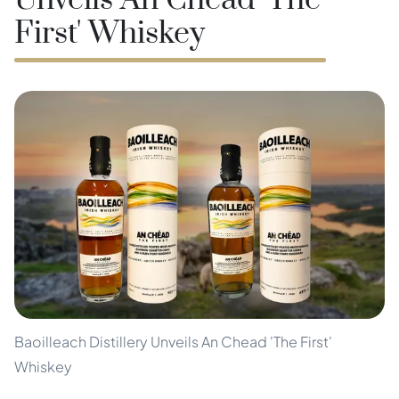
Unveils An Chead 'The
First' Whiskey
Baoilleach Distillery Unveils An Chead 'The First'
Whiskey