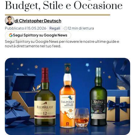
Budget, Stile e Occasione
di
Christopher Deutsch
Pubblicato il
15.05.2026
·
Regali
·
12
min di lettura
Segui Spiritory su Google News
Segui Spiritory su Google News per ricevere le nostre ultime guide e
novità direttamente nel tuo feed.