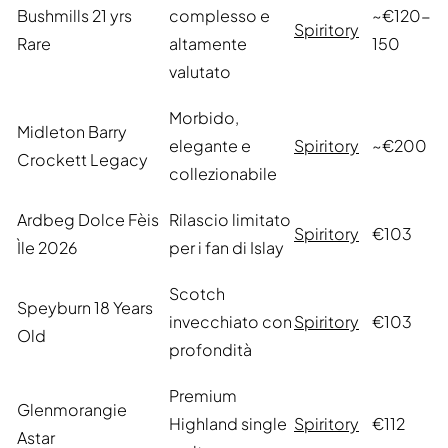
Bushmills 21 yrs
complesso e
~€120-
Spiritory
Rare
altamente
150
valutato
Morbido,
Midleton Barry
elegante e
Spiritory
~€200
Crockett Legacy
collezionabile
Ardbeg Dolce Fèis
Rilascio limitato
Spiritory
€103
Ìle 2026
per i fan di Islay
Scotch
Speyburn 18 Years
invecchiato con
Spiritory
€103
Old
profondità
Premium
Glenmorangie
Highland single
Spiritory
€112
Astar