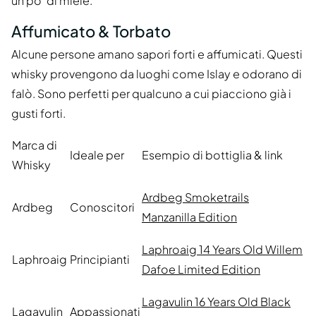
un po' di miele.
Affumicato & Torbato
Alcune persone amano sapori forti e affumicati. Questi
whisky provengono da luoghi come Islay e odorano di
falò. Sono perfetti per qualcuno a cui piacciono già i
gusti forti.
Marca di
Ideale per
Esempio di bottiglia & link
Whisky
Ardbeg Smoketrails
Ardbeg
Conoscitori
Manzanilla Edition
Laphroaig 14 Years Old Willem
Laphroaig
Principianti
Dafoe Limited Edition
Lagavulin 16 Years Old Black
Lagavulin
Appassionati