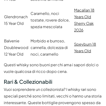
Macallan 18
Caramello, noci
Glendronach
Years Old
tostate, rovere dolce,
15 Year Old
Sherry Oak
spezia mescolata
2026
Balvenie
Morbido e burroso,
Speyburn 18
Doublewood
cannella, dolcezza di
Years Old
12 Year Old
noci, caramello
Questi whisky sono buoni per chi ama i sapori dolci o
vuole qualcosa di ricco dopo cena.
Rari & Collezionabili
Vuoi sorprendere un collezionista? I whisky rari sono
speciali perché sono limitati, vecchi o hanno una storia
interessante. Queste bottiglie provengono spesso da