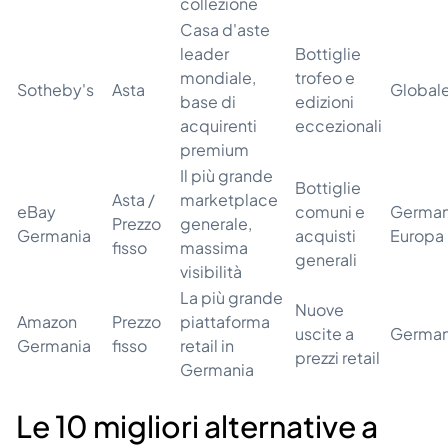
collezione
Casa d'aste
leader
Bottiglie
mondiale,
trofeo e
Sotheby's
Asta
Global
base di
edizioni
acquirenti
eccezionali
premium
Il più grande
Bottiglie
Asta /
marketplace
eBay
comuni e
German
Prezzo
generale,
Germania
acquisti
Europa
fisso
massima
generali
visibilità
La più grande
Nuove
Amazon
Prezzo
piattaforma
uscite a
German
Germania
fisso
retail in
prezzi retail
Germania
Le 10 migliori alternative a