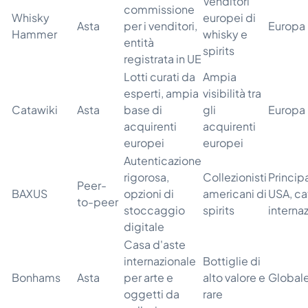
Venditori
commissione
Whisky
europei di
Asta
per i venditori,
Europa
Hammer
whisky e
entità
spirits
registrata in UE
Lotti curati da
Ampia
esperti, ampia
visibilità tra
Catawiki
Asta
base di
gli
Europa
acquirenti
acquirenti
europei
europei
Autenticazione
rigorosa,
Collezionisti
Princip
Peer-
BAXUS
opzioni di
americani di
USA, ca
to-peer
stoccaggio
spirits
interna
digitale
Casa d'aste
internazionale
Bottiglie di
Bonhams
Asta
per arte e
alto valore e
Global
oggetti da
rare