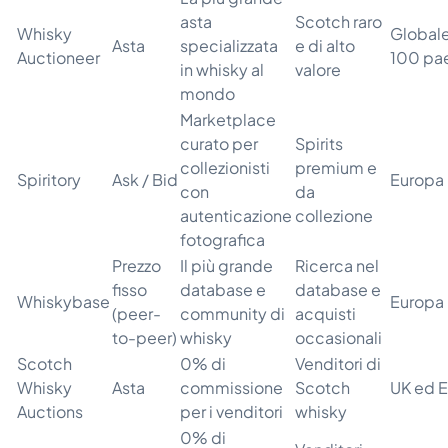
asta
Scotch raro
Whisky
Globale
Asta
specializzata
e di alto
Auctioneer
100 pae
in whisky al
valore
mondo
Marketplace
curato per
Spirits
collezionisti
premium e
Spiritory
Ask / Bid
Europa
con
da
autenticazione
collezione
fotografica
Prezzo
Il più grande
Ricerca nel
fisso
database e
database e
Whiskybase
Europa
(peer-
community di
acquisti
to-peer)
whisky
occasionali
Scotch
0% di
Venditori di
Whisky
Asta
commissione
Scotch
UK ed 
Auctions
per i venditori
whisky
0% di