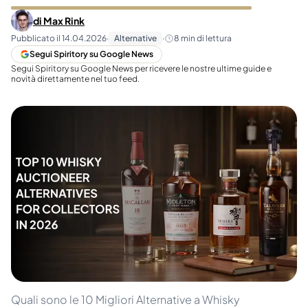
di
Max Rink
Pubblicato il
14.04.2026
·
Alternative
·
8
min di lettura
Segui Spiritory su Google News
Segui Spiritory su Google News per ricevere le nostre ultime guide e
novità direttamente nel tuo feed.
Quali sono le 10 Migliori Alternative a Whisky