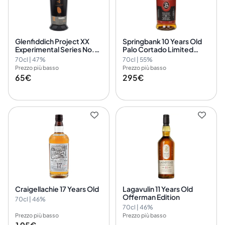
Glenfiddich Project XX
Springbank 10 Years Old
Experimental Series No.
Palo Cortado Limited
02
Edition 2023
70cl | 47%
70cl | 55%
Prezzo più basso
Prezzo più basso
65€
295€
Craigellachie 17 Years Old
Lagavulin 11 Years Old
Offerman Edition
70cl | 46%
70cl | 46%
Prezzo più basso
Prezzo più basso