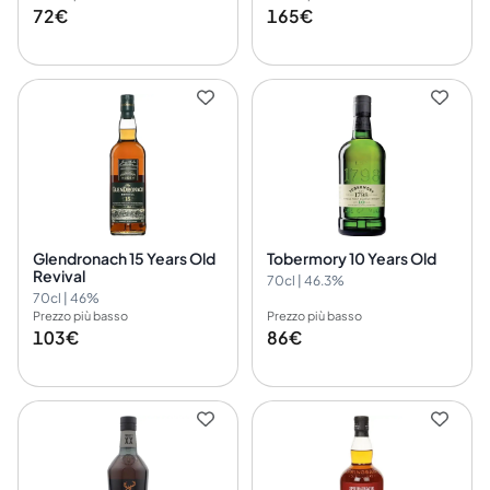
72€
165€
Glendronach 15 Years Old
Tobermory 10 Years Old
Revival
70cl | 46.3%
70cl | 46%
Prezzo più basso
Prezzo più basso
103€
86€