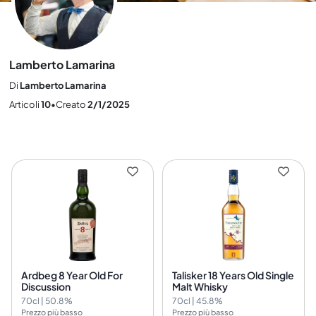
Lamberto Lamarina
Di
Lamberto Lamarina
Articoli
10
•
Creato
2/1/2025
Ardbeg 8 Year Old For
Talisker 18 Years Old Single
Discussion
Malt Whisky
70cl | 50.8%
70cl | 45.8%
Prezzo più basso
Prezzo più basso