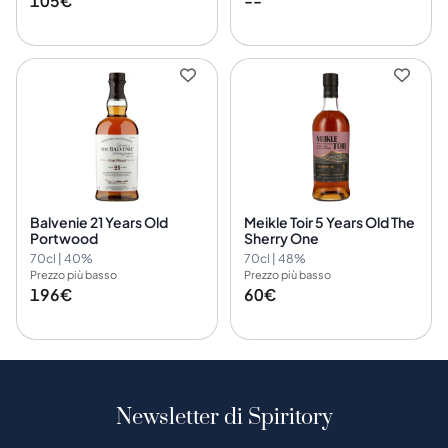
105€
--
Balvenie 21 Years Old
Meikle Toir 5 Years Old The
Portwood
Sherry One
70cl | 40%
70cl | 48%
Prezzo più basso
Prezzo più basso
196€
60€
Newsletter di Spiritory