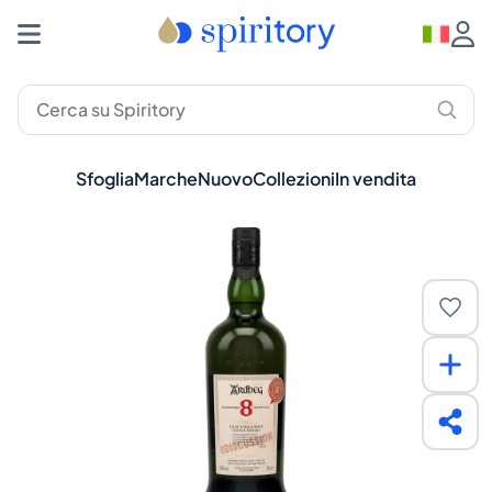
Sfoglia
Marche
Nuovo
Collezioni
In vendita