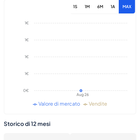
1S
1M
6M
1A
MAX
1€
1€
1€
1€
0€
Aug 26
Valore di mercato
Vendite
Storico di 12 mesi