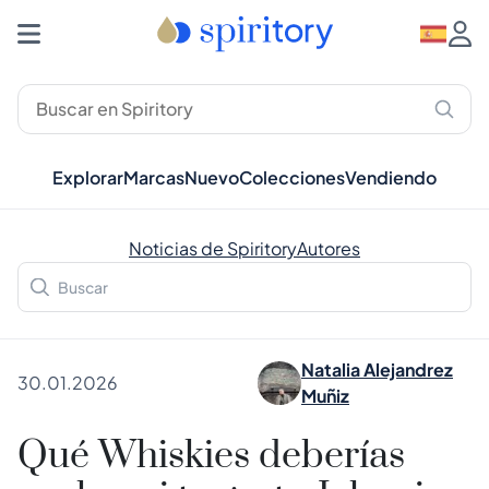
Explorar
Marcas
Nuevo
Colecciones
Vendiendo
Noticias de Spiritory
Autores
Natalia Alejandrez
30.01.2026
Muñiz
Qué Whiskies deberías