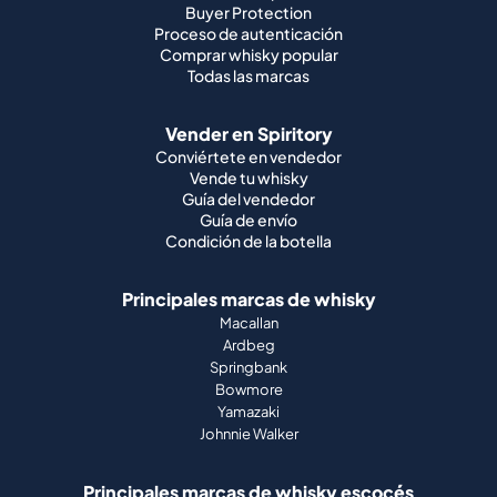
Buyer Protection
Proceso de autenticación
Comprar whisky popular
Todas las marcas
Vender en Spiritory
Conviértete en vendedor
Vende tu whisky
Guía del vendedor
Guía de envío
Condición de la botella
Principales marcas de whisky
Macallan
Ardbeg
Springbank
Bowmore
Yamazaki
Johnnie Walker
Principales marcas de whisky escocés