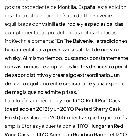
postre procedente de
Montilla, España
, esta edición
resalta la dulzura característica de The Balvenie,
equilibrada con
vainilla del roble
y
especias cálidas
,
complementadas por delicadas notas afrutadas.
McKechnie comenta:
“En The Balvenie, la tradición es
fundamental para preservar la calidad de nuestro
whisky. Al mismo tiempo, buscamos constantemente
nuevas formas de ampliar los límites de nuestro perfil
de sabor distintivo y crear algo extraordinario… un
delicado equilibrio entre ciencia, arte y una especie
de magia que no admite prisas.”
La trilogía también incluye un
13YO Refill Port Cask
(destilado en 2012)
y un
20YO Peated Sherry Cask
Finish (destilado en 2004)
, mientras que la gama más
amplia Stories ya cuenta con el
11YO Hungarian Red
Wine Cask
, el
14YO American Bourbon Barrel
, el
17YO