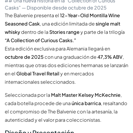
## Una nueva historia en la “Collection of Curious
Casks” — Disponible desde octubre de 2025
The Balvenie presenta el
12-Year-Old Montilla Wine
Seasoned Cask
, una edición limitada de
single malt
whisky
dentro de la
Stories range
y parte de la trilogía
“A Collection of Curious Casks.”
Esta edición exclusiva para Alemania llegará en
octubre de 2025
con una graduación de
47,3% ABV
,
mientras que otras dos ediciones hermanas se lanzarán
en el
Global Travel Retail
y en mercados
internacionales seleccionados.
Seleccionada por la
Malt Master Kelsey McKechnie
,
cada botella procede de una
única barrica
, resaltando
el compromiso de The Balvenie con la artesanía, la
autenticidad y el valor para coleccionistas.
Diseño y Presentación