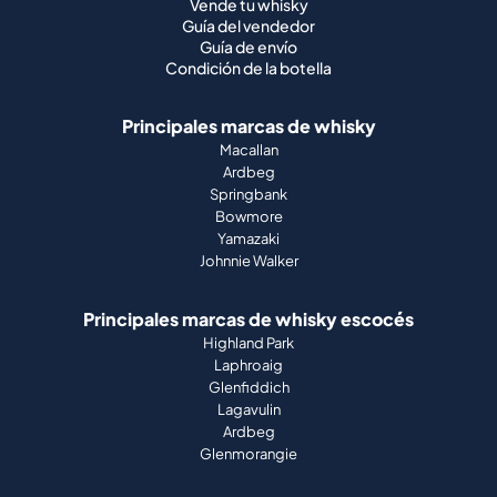
Vende tu whisky
Guía del vendedor
Guía de envío
Condición de la botella
Principales marcas de whisky
Macallan
Ardbeg
Springbank
Bowmore
Yamazaki
Johnnie Walker
Principales marcas de whisky escocés
Highland Park
Laphroaig
Glenfiddich
Lagavulin
Ardbeg
Glenmorangie