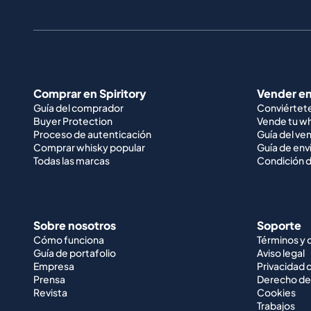
Comprar en Spiritory
Vender en
Guía del comprador
Conviértet
Buyer Protection
Vende tu w
Proceso de autenticación
Guía del ve
Comprar whisky popular
Guía de env
Todas las marcas
Condición d
Sobre nosotros
Soporte
Cómo funciona
Términos y 
Guía de portafolio
Aviso legal
Empresa
Privacidad 
Prensa
Derecho de
Revista
Cookies
Trabajos