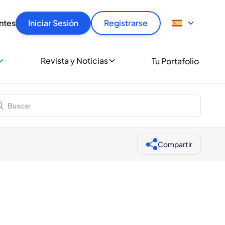
articular
llas rápido, con seguridad y al mejor precio.
ntes
Iniciar Sesión
Registrarse
sionalmente
Revista y Noticias
Tu Portafolio
 a miles de amantes del whisky y los destilados.
ante de Spiritory
Compartir