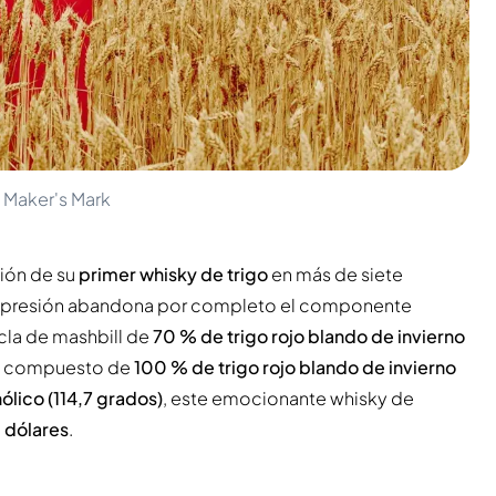
o Maker's Mark
ción de su
primer whisky de trigo
en más de siete
expresión abandona por completo el componente
cla de mashbill de
70 % de trigo rojo blando de invierno
io compuesto de
100 % de trigo rojo blando de invierno
lico (114,7 grados)
, este emocionante whisky de
 dólares
.