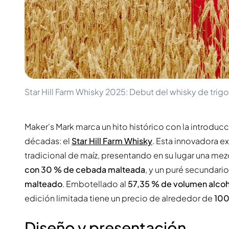
100-200€
Clase Azul
200-500€
Diplomatico
Próximos Lanzamientos
Don Julio
Gin Mare
Colecciones
Mangabeiras
Favoritos de Clientes
Hennessy
Raro y Coleccionable
Martell
Ediciones Limitadas
Monkey 47
Star Hill Farm Whisky 2025: Debut del whisky de trig
Destilería Cerrada
Remy Martin
Whisky Ahumado
Ron Zacapa
Whisky Dulce
Maker's Mark marca un hito histórico con la introduc
décadas: el
Star Hill Farm Whisky
. Esta innovadora 
tradicional de maíz, presentando en su lugar una mez
con 30 % de cebada malteada
, y un puré secundar
malteado
. Embotellado al
57,35 % de volumen alcohó
edición limitada tiene un precio de alrededor de
100
Diseño y presentación