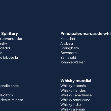
 Spiritory
Principales marcas de wh
e en vendedor
Macallan
hisky
Ardbeg
ndedor
Springbank
ío
Bowmore
e la botella
Yamazaki
Johnnie Walker
Whisky mundial
condiciones
Whisky japonés
Whisky irlandés
de datos
Whisky canadiense
 desistimiento
Whisky americano
Whisky indio
Whisky alemán