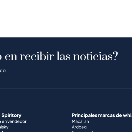
 en recibir las noticias?
ico
 Spiritory
Principales marcas de wh
e en vendedor
Macallan
hisky
Ardbeg