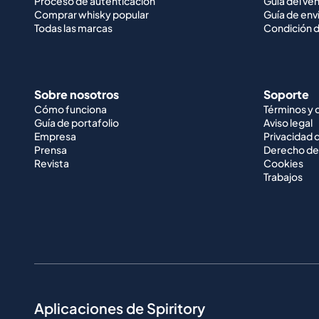
Proceso de autenticación
Guía del ve
Comprar whisky popular
Guía de env
Todas las marcas
Condición d
Sobre nosotros
Soporte
Cómo funciona
Términos y 
Guía de portafolio
Aviso legal
Empresa
Privacidad 
Prensa
Derecho de
Revista
Cookies
Trabajos
Aplicaciones de Spiritory