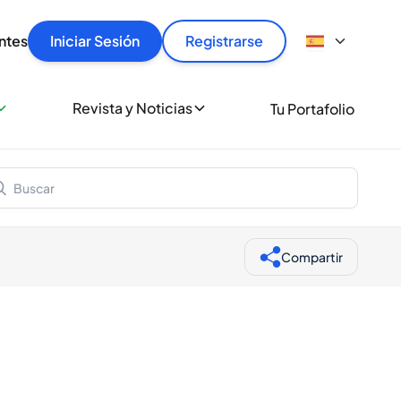
articular
llas rápido, con seguridad y al mejor precio.
ntes
Iniciar Sesión
Registrarse
sionalmente
Revista y Noticias
Tu Portafolio
 a miles de amantes del whisky y los destilados.
ante de Spiritory
Compartir