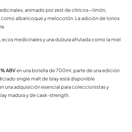
dicinales, animado por zest de cítricos—limón,
o como albaricoque y melocotón. La adición de tonos
ra.
 ecos medicinales y una dulzura afrutada como la miel
8% ABV
en una botella de 700ml, parte de una edición
diciado single malt de Islay está disponible
 en una adquisición esencial para coleccionistas y
slay madura y de cask-strength.