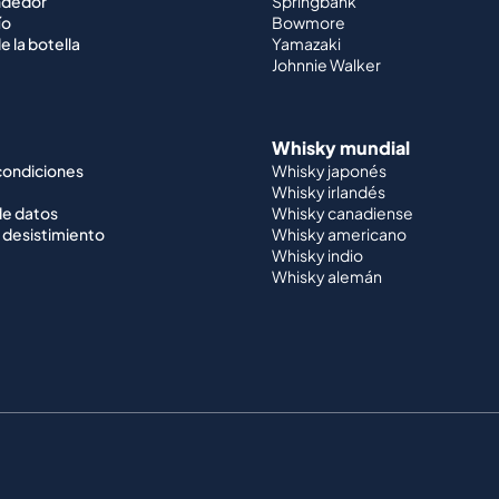
ndedor
Springbank
ío
Bowmore
e la botella
Yamazaki
Johnnie Walker
Whisky mundial
condiciones
Whisky japonés
Whisky irlandés
de datos
Whisky canadiense
 desistimiento
Whisky americano
Whisky indio
Whisky alemán