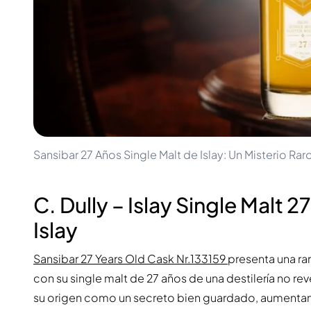
100-200€
Clase Azul
200-500€
Diplomatico
Próximos Lanzamientos
Don Julio
Gin Mare
Colecciones
Mangabeiras
Favoritos de Clientes
Hennessy
Raro y Coleccionable
Martell
Ediciones Limitadas
Monkey 47
Destilería Cerrada
Remy Martin
Whisky Ahumado
Ron Zacapa
Sansibar 27 Años Single Malt de Islay: Un Misterio Ra
Whisky Dulce
C. Dully – Islay Single Malt 
Islay
Sansibar 27 Years Old Cask Nr.133159
presenta una rar
con su single malt de 27 años de una destilería no re
su origen como un secreto bien guardado, aumentand