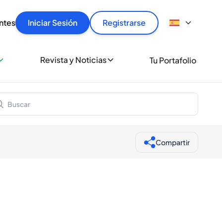
articular
llas rápido, con seguridad y al mejor precio.
ntes
Iniciar Sesión
Registrarse
sionalmente
Revista y Noticias
Tu Portafolio
 a miles de amantes del whisky y los destilados.
ante de Spiritory
Compartir