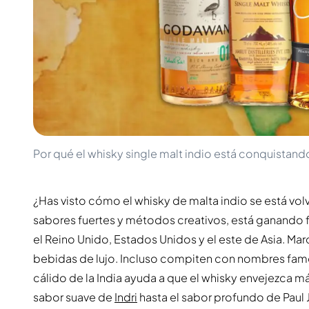
100-200€
Clase Azul
200-500€
Diplomatico
Próximos Lanzamientos
Don Julio
Gin Mare
Colecciones
Mangabeiras
Favoritos de Clientes
Hennessy
Raro y Coleccionable
Martell
Ediciones Limitadas
Monkey 47
Destilería Cerrada
Remy Martin
Whisky Ahumado
Ron Zacapa
Por qué el whisky single malt indio está conquistan
Whisky Dulce
¿Has visto cómo el whisky de malta indio se está vol
sabores fuertes y métodos creativos, está ganando f
el Reino Unido, Estados Unidos y el este de Asia. M
bebidas de lujo. Incluso compiten con nombres famo
cálido de la India ayuda a que el whisky envejezca má
sabor suave de
Indri
hasta el sabor profundo de Paul J