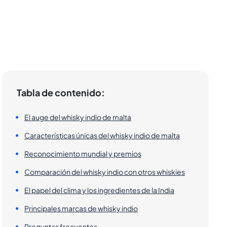
Tabla de contenido:
El auge del whisky indio de malta
Características únicas del whisky indio de malta
Reconocimiento mundial y premios
Comparación del whisky indio con otros whiskies
El papel del clima y los ingredientes de la India
Principales marcas de whisky indio
Preguntas frecuentes