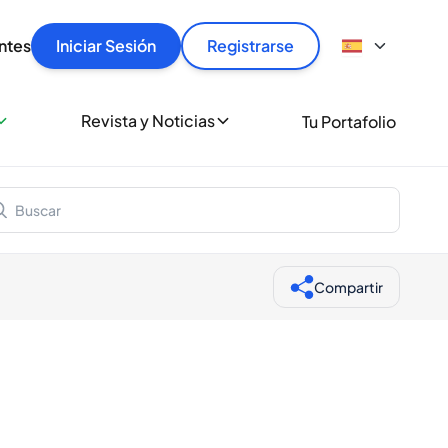
articular
llas rápido, con seguridad y al mejor precio.
ntes
Iniciar Sesión
Registrarse
sionalmente
Revista y Noticias
Tu Portafolio
 a miles de amantes del whisky y los destilados.
ante de Spiritory
Compartir