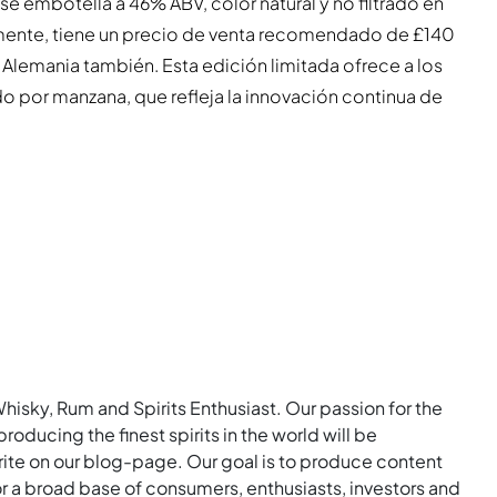
se embotella a 46% ABV, color natural y no filtrado en
almente, tiene un precio de venta recomendado de £140
 Alemania también. Esta edición limitada ofrece a los
o por manzana, que refleja la innovación continua de
Whisky, Rum and Spirits Enthusiast. Our passion for the
roducing the finest spirits in the world will be
rite on our blog-page. Our goal is to produce content
for a broad base of consumers, enthusiasts, investors and