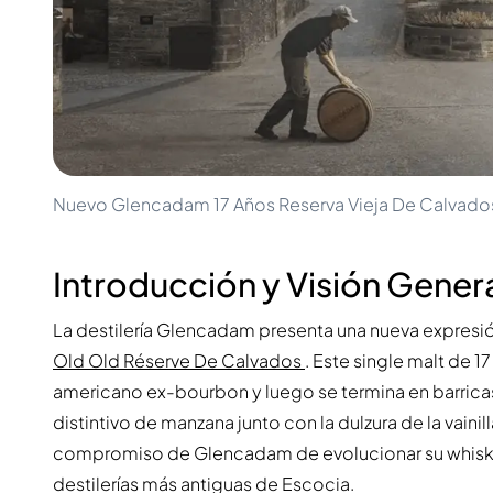
100-200€
Clase Azul
200-500€
Diplomatico
Próximos Lanzamientos
Don Julio
Gin Mare
Colecciones
Mangabeiras
Favoritos de Clientes
Hennessy
Raro y Coleccionable
Martell
Ediciones Limitadas
Monkey 47
Nuevo Glencadam 17 Años Reserva Vieja De Calvado
Destilería Cerrada
Remy Martin
Whisky Ahumado
Ron Zacapa
Whisky Dulce
Introducción y Visión Gener
La destilería Glencadam presenta una nueva expresió
Old Old Réserve De Calvados
. Este single malt de 1
americano ex-bourbon y luego se termina en barric
distintivo de manzana junto con la dulzura de la vain
compromiso de Glencadam de evolucionar su whisky 
destilerías más antiguas de Escocia.