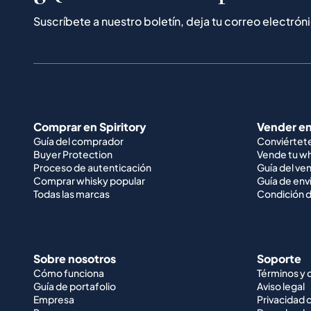
Suscríbete a nuestro boletín, deja tu correo electrón
Comprar en Spiritory
Vender en
Guía del comprador
Conviértet
Buyer Protection
Vende tu w
Proceso de autenticación
Guía del ve
Comprar whisky popular
Guía de env
Todas las marcas
Condición d
Sobre nosotros
Soporte
Cómo funciona
Términos y 
Guía de portafolio
Aviso legal
Empresa
Privacidad 