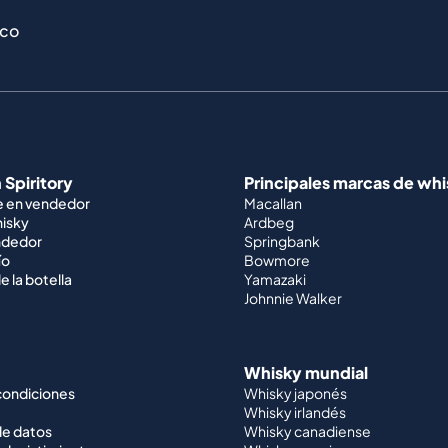
ico
 Spiritory
Principales marcas de wh
e en vendedor
Macallan
hisky
Ardbeg
ndedor
Springbank
ío
Bowmore
e la botella
Yamazaki
Johnnie Walker
Whisky mundial
condiciones
Whisky japonés
Whisky irlandés
de datos
Whisky canadiense