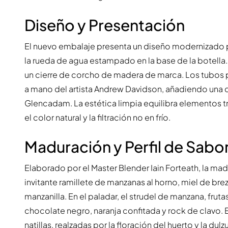
Diseño y Presentación
El nuevo embalaje presenta un diseño modernizado 
la rueda de agua estampado en la base de la botella.
un cierre de corcho de madera de marca. Los tubos pa
a mano del artista Andrew Davidson, añadiendo una di
Glencadam. La estética limpia equilibra elementos 
el color natural y la filtración no en frío.
Maduración y Perfil de Sabo
Elaborado por el Master Blender Iain Forteath, la m
invitante ramillete de manzanas al horno, miel de bre
manzanilla. En el paladar, el strudel de manzana, frut
chocolate negro, naranja confitada y rock de clavo. E
natillas, realzadas por la floración del huerto y la d