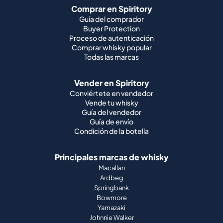
Comprar en Spiritory
Guía del comprador
Buyer Protection
Proceso de autenticación
Comprar whisky popular
Todas las marcas
Vender en Spiritory
Conviértete en vendedor
Vende tu whisky
Guía del vendedor
Guía de envío
Condición de la botella
Principales marcas de whisky
Macallan
Ardbeg
Springbank
Bowmore
Yamazaki
Johnnie Walker