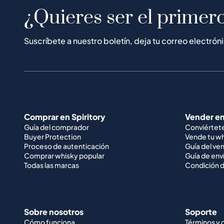
¿Quieres ser el primero
Suscríbete a nuestro boletín, deja tu correo electrón
Comprar en Spiritory
Vender en
Guía del comprador
Conviértet
Buyer Protection
Vende tu w
Proceso de autenticación
Guía del ve
Comprar whisky popular
Guía de env
Todas las marcas
Condición d
Sobre nosotros
Soporte
Cómo funciona
Términos y 