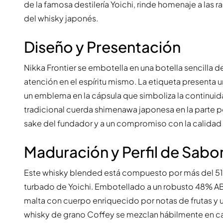
de la famosa destilería Yoichi, rinde homenaje a las 
del whisky japonés.
Diseño y Presentación
Nikka Frontier se embotella en una botella sencilla de
atención en el espíritu mismo. La etiqueta presenta 
un emblema en la cápsula que simboliza la continuida
tradicional cuerda shimenawa japonesa en la parte po
sake del fundador y a un compromiso con la calidad 
Maduración y Perfil de Sabo
Este whisky blended está compuesto por más del 51%
turbado de Yoichi. Embotellado a un robusto 48% ABV y
malta con cuerpo enriquecido por notas de frutas y
whisky de grano Coffey se mezclan hábilmente en casa