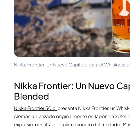
100-200€
Clase Azul
200-500€
Diplomatico
Próximos Lanzamientos
Don Julio
Gin Mare
Colecciones
Mangabeiras
Favoritos de Clientes
Hennessy
Raro y Coleccionable
Martell
Ediciones Limitadas
Monkey 47
Destilería Cerrada
Remy Martin
Whisky Ahumado
Ron Zacapa
Nikka Frontier: Un Nuevo Capítulo para el Whisky J
Whisky Dulce
Nikka Frontier: Un Nuevo Ca
Blended
Nikka Frontier 50 cl
presenta Nikka Frontier, un Whi
Alemania. Lanzado originalmente en Japón en 2024 p
expresión resalta el espíritu pionero del fundador M