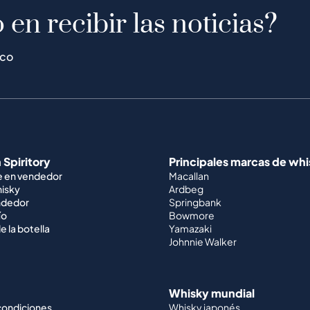
 en recibir las noticias?
ico
 Spiritory
Principales marcas de wh
e en vendedor
Macallan
hisky
Ardbeg
ndedor
Springbank
ío
Bowmore
e la botella
Yamazaki
Johnnie Walker
Whisky mundial
condiciones
Whisky japonés