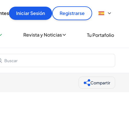
articular
llas rápido, con seguridad y al mejor precio.
ntes
Iniciar Sesión
Registrarse
sionalmente
Revista y Noticias
Tu Portafolio
 a miles de amantes del whisky y los destilados.
ante de Spiritory
Compartir