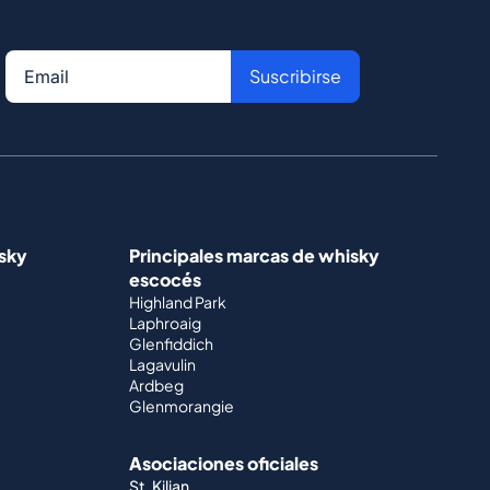
Suscribirse
isky
Principales marcas de whisky
escocés
Highland Park
Laphroaig
Glenfiddich
Lagavulin
Ardbeg
Glenmorangie
Asociaciones oficiales
St. Kilian