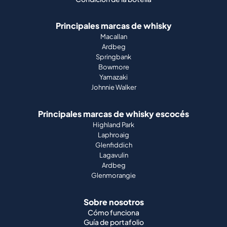
Principales marcas de whisky
Macallan
Ardbeg
Springbank
Bowmore
Yamazaki
Johnnie Walker
Principales marcas de whisky escocés
Highland Park
Laphroaig
Glenfiddich
Lagavulin
Ardbeg
Glenmorangie
Sobre nosotros
Cómo funciona
Guía de portafolio