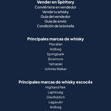
Vender en Spiritory
Conviértete en vendedor
Vende tu whisky
Guía del vendedor
Guía de envío
Condición de la botella
Principales marcas de whisky
Macallan
Ardbeg
Springbank
Bowmore
Yamazaki
Johnnie Walker
Principales marcas de whisky escocés
Highland Park
Laphroaig
Glenfiddich
Lagavulin
Ardbeg