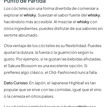
Punto de Partida
Los cócteles son una forma divertida de comenzar a
explorar el
whisky
. Suavizan el sabor fuerte del
whisky
,
haciéndolo más accesible. Al mezclar el
whisky
con
otros ingredientes, puedes disfrutar de sus sabores sin
sentirte abrumado.
Otra ventaja de los cócteles es su flexibilidad. Puedes
ajustar la dulzura, la fuerza o la guarnición según tu
gusto. Por ejemplo, si te gustan las bebidas afrutadas,
el Sakura Blossom es una excelente opción. Si
prefieres algo clásico, el Old-Fashioned nunca falla.
Dato Curioso
: En Japón, el Japanese Highball es tan
popular que se sirve con las comidas, igual que el vino
o la cerveza en otros países.
Los cócteles también hacen que beber
whisky
sea