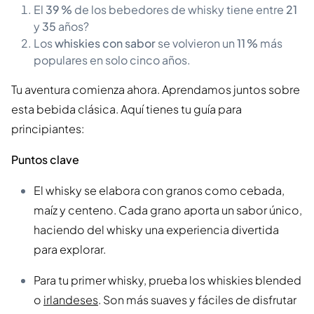
El
39 %
de los bebedores de whisky tiene entre
21
y
35
años?
Los
whiskies con sabor
se volvieron un
11 %
más
populares en solo cinco años.
Tu aventura comienza ahora. Aprendamos juntos sobre
esta bebida clásica. Aquí tienes tu guía para
principiantes:
Puntos clave
El whisky se elabora con granos como cebada,
maíz y centeno. Cada grano aporta un sabor único,
haciendo del whisky una experiencia divertida
para explorar.
Para tu primer whisky, prueba los whiskies blended
o
irlandeses
. Son más suaves y fáciles de disfrutar