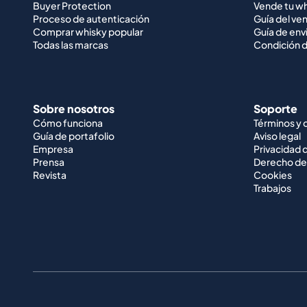
Buyer Protection
Vende tu w
Proceso de autenticación
Guía del ve
Comprar whisky popular
Guía de env
Todas las marcas
Condición d
Sobre nosotros
Soporte
Cómo funciona
Términos y 
Guía de portafolio
Aviso legal
Empresa
Privacidad 
Prensa
Derecho de
Revista
Cookies
Trabajos