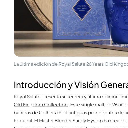
100-200€
Clase Azul
200-500€
Diplomatico
Próximos Lanzamientos
Don Julio
Gin Mare
Colecciones
Mangabeiras
Favoritos de Clientes
Hennessy
Raro y Coleccionable
Martell
Ediciones Limitadas
Monkey 47
Destilería Cerrada
Remy Martin
Whisky Ahumado
Ron Zacapa
La última edición de Royal Salute 26 Years Old King
Whisky Dulce
Introducción y Visión Gener
Royal Salute presenta su tercera y última edición lim
Old Kingdom Collection
. Este single malt de 26 a
barricas de Colheita Port antiguas procedentes de 
Portugal. El Master Blender Sandy Hyslop ha creado u