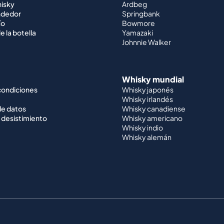
hisky
Ardbeg
ndedor
Springbank
ío
Bowmore
e la botella
Yamazaki
Johnnie Walker
Whisky mundial
condiciones
Whisky japonés
Whisky irlandés
de datos
Whisky canadiense
 desistimiento
Whisky americano
Whisky indio
Whisky alemán