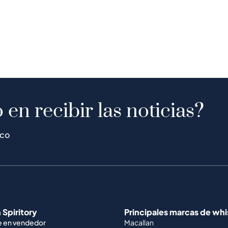
 en recibir las noticias?
ico
 Spiritory
Principales marcas de wh
e en vendedor
Macallan